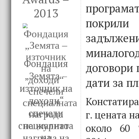
програма
2013
покри
задъл
миналого
Фондация
договори 
„Земята –
дати за п
източник на
Констатира
доходи“
спечели
г. цената н
специалната
около 60 
награда на