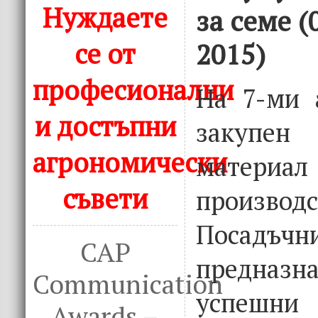
Нуждаете
за семе (
се от
2015)
професионални
На 7-ми 
и достъпни
закупе
агрономически
мате
съвети
производ
Посадъчн
CAP
предназн
Communication
успешни
Awards –