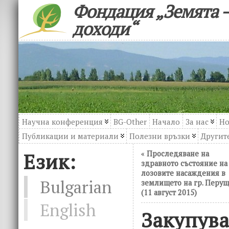
Фондация „Земята –
доходи“
Научна конференция
BG-Other
Начало
За нас
Но
Публикации и материали
Полезни връзки
Другите
Език:
«
Проследяване на
здравното състояние на
лозовите насаждения в
Bulgarian
землището на гр. Перу
(11 август 2015)
English
Закупува