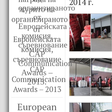
2014 г.
журито на
организираното
от
Европейската
комисия,
съревнование
CAP
Communication
Awards – 2013
European