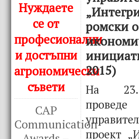
Нуждаете
„Интегри
се от
ромски о
професионални
икономи
и достъпни
инициати
2015)
агрономически
съвети
На 23.0
проведе 
CAP
управите
Communication
проект „
Awards –