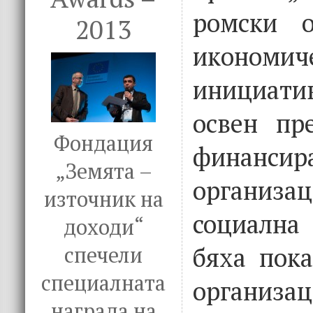
ромски о
2013
икономич
инициати
освен пр
Фондация
финансир
„Земята –
организац
източник на
социална
доходи“
бяха пок
спечели
специалната
организац
награда на