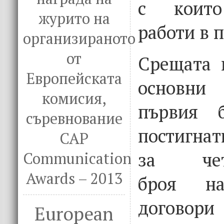
с които
журито на
работи в 
организираното
от
Срещата 
Европейската
основни
комисия,
първия б
съревнование
постигна
CAP
за чети
Communication
Awards – 2013
броя на
договори
European