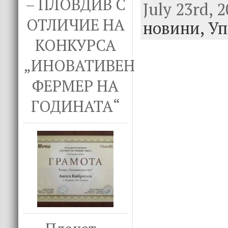
– ПЛОВДИВ С
July 23rd, 
e
it
k
e
ОТЛИЧИЕ НА
новини,
b
te
e
Уп
o
r
dI
КОНКУРСА
o
n
„ИНОВАТИВЕН
k
ФЕРМЕР НА
ГОДИНАТА“