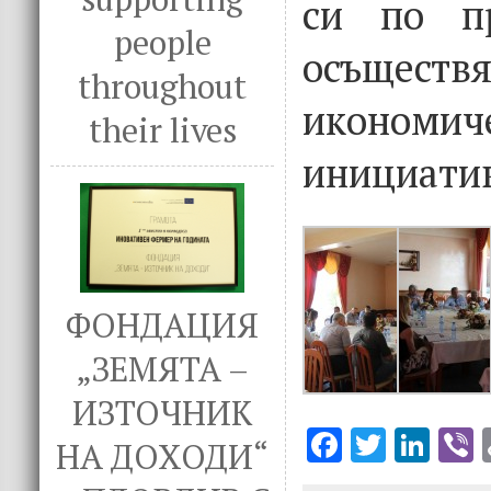
си по п
people
осъщес
throughout
икономич
their lives
инициати
ФОНДАЦИЯ
„ЗЕМЯТА –
ИЗТОЧНИК
F
T
Li
V
НА ДОХОДИ“
ac
w
n