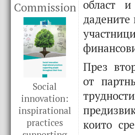
област и
Commission
дадените 
участ
финансови
През вто
от партн
Social
трудн
innovation:
предизвик
inspirational
practices
които ср
supporting