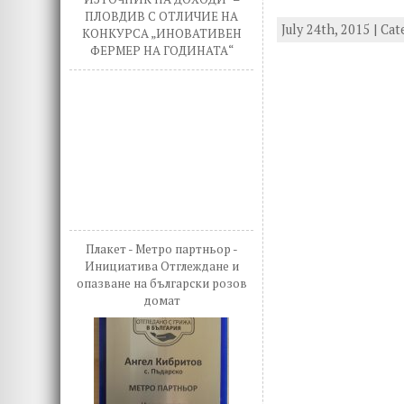
ac
w
n
ПЛОВДИВ С ОТЛИЧИЕ НА
July 24th, 2015 | Ca
e
it
k
КОНКУРСА „ИНОВАТИВЕН
ФЕРМЕР НА ГОДИНАТА“
b
te
e
o
r
d
o
n
k
Плакет - Метро партньор -
Инициатива Отглеждане и
опазване на български розов
домат