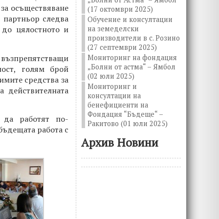
 за осъществяване
(17 октомври 2025)
 партньор следва
Обучение и консултации
на земеделски
 до цялостното и
производители в с. Розино
(27 септември 2025)
възпрепятстващи
Мониторинг на фондация
„Болни от астма“ – Ямбол
ност, голям брой
(02 юли 2025)
димите средства за
Мониторинг и
а действителната
консултации на
бенефициенти на
Фондация “Бъдеще“ –
 да работят по-
Ракитово (01 юли 2025)
бъдещата работа с
Архив Новини