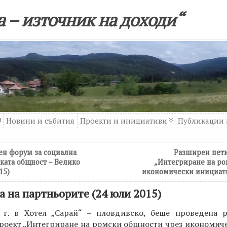
 – източник на доходи“
Новини и събития
Проекти и инициативи
Публикации 
ен форум за социална
Разширен пети
ката общност – Велико
„Интегриране на ро
15)
икономически инициати
а на партньорите (24 юли 2015)
г. в Хотел „Сарай“ – пловдивско, беше проведена 
роект „Интегриране на ромски общности чрез икономич