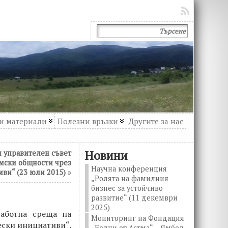
и материали
Полезни връзки
Другите за нас
Новини
 управителен съвет
мски общности чрез
Научна конференция
ви“ (23 юли 2015)
»
„Ролята на фамилния
бизнес за устойчиво
развитие“ (11 декември
2025)
работна среща на
Мониторинг на Фондация
ески инициативи“.
„Болни от Астма“ – Ямбол