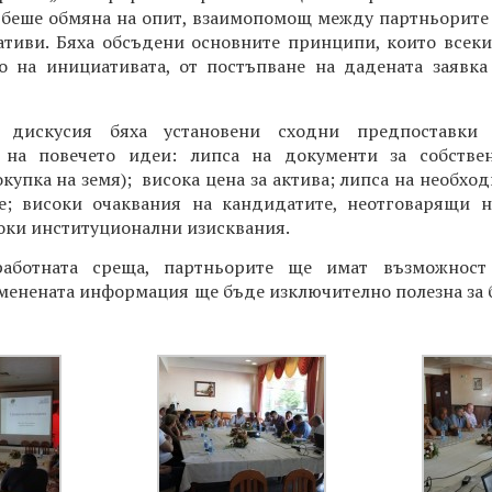
 беше обмяна на опит, взаимопомощ между партньорите
тиви. Бяха обсъдени основните принципи, които всеки
о на инициативата, от постъпване на дадената заявка
 дискусия бяха установени сходни предпоставки 
 на повечето идеи: липса на документи за собстве
купка на земя); висока цена за актива; липса на необхо
ие; високи очаквания на кандидатите, неотговарящи н
соки институционални изисквания.
работната среща, партньорите ще имат възможност
бменената информация ще бъде изключително полезна за 