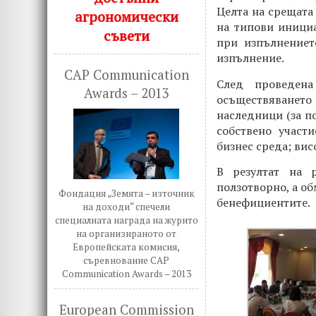
Целта на срещата
агрономически
на типови инициа
съвети
при изпълнениет
изпълнение.
CAP Communication
След проведена
Awards – 2013
осъществяването
наследници (за по
собствено участ
бизнес среда; ви
В резултат на 
ползотворно, а о
Фондация „Земята – източник
бенефициентите.
на доходи“ спечели
специалната награда на журито
на организираното от
Европейската комисия,
съревнование CAP
Communication Awards – 2013
European Commission