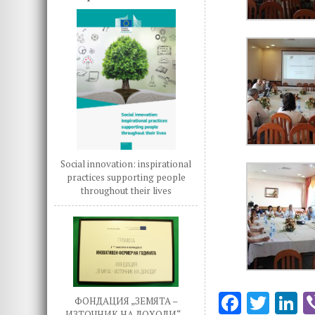
Social innovation: inspirational
practices supporting people
throughout their lives
F
T
L
ФОНДАЦИЯ „ЗЕМЯТА –
ИЗТОЧНИК НА ДОХОДИ“ –