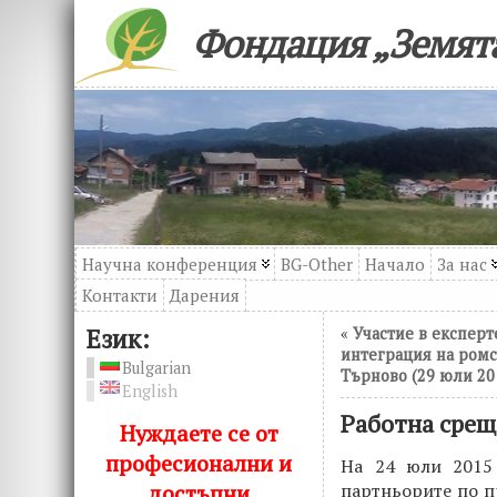
Фондация „Земята
Научна конференция
BG-Other
Начало
За нас
Контакти
Дарения
Език:
«
Участие в експерт
интеграция на ромс
Bulgarian
Търново (29 юли 20
English
Работна срещ
Нуждаете се от
професионални и
На 24 юли 2015 
достъпни
партньорите по п