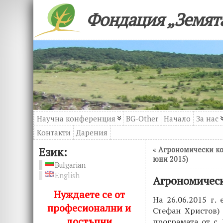
Фондация „Земята
Научна конференция
BG-Other
Начало
За нас
Контакти
Дарения
Език:
«
Агрономически кон
юни 2015)
Bulgarian
English
Агрономическ
Нуждаете се от
На 26.06.2015 г.
професионални и
Стефан Христов)
достъпни
програмата от с.