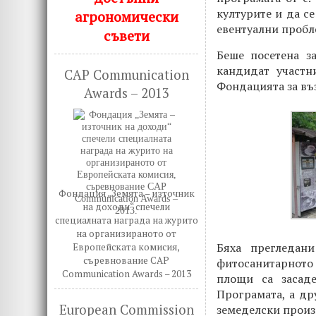
културите и да с
агрономически
евентуални пробл
съвети
Беше посетена з
кандидат участн
CAP Communication
Фондацията за въ
Awards – 2013
Фондация „Земята – източник
на доходи“ спечели
специалната награда на журито
на организираното от
Бяха прегледани
Европейската комисия,
съревнование CAP
фитосанитарното 
Communication Awards – 2013
площи са засад
Програмата, а др
European Commission
земеделски произ