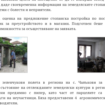
е даде своевременна информация на земеделските стопа
еми с болести и неприятели.
а оценка на предложение стопанска постройка по пос
ик за преустройството и в магазин. Подготвен беше
зможността за осъществяване на заявката.
 зеленчукови полета в региона на с. Чалъкови за
състояние на отглежданите земеделски култури в реги
ени предимно с пипер, като част от парцелите са 
уги на неучастници. Бяха предоставени 4 агрономичес
водители.