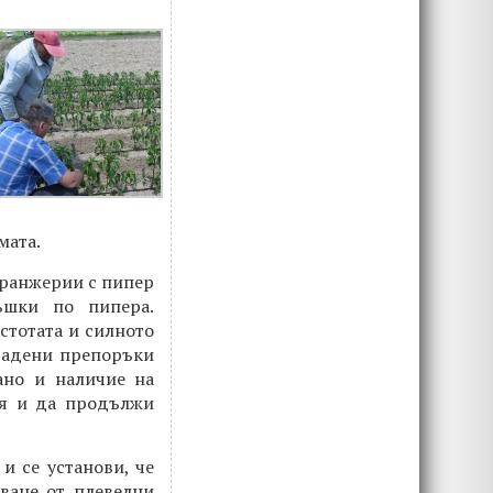
мата.
оранжерии с пипер
ъшки по пипера.
стотата и силното
 дадени препоръки
ано и наличие на
ия и да продължи
и се установи, че
ване от плевелни