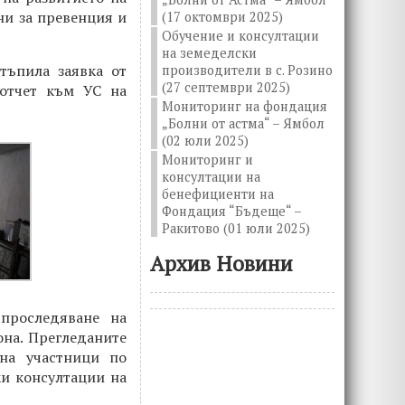
ни за превенция и
(17 октомври 2025)
Обучение и консултации
на земеделски
тъпила заявка от
производители в с. Розино
(27 септември 2025)
 отчет към УС на
Мониторинг на фондация
„Болни от астма“ – Ямбол
(02 юли 2025)
Мониторинг и
консултации на
бенефициенти на
Фондация “Бъдеще“ –
Ракитово (01 юли 2025)
Архив Новини
 проследяване на
она. Прегледаните
на участници по
ки консултации на