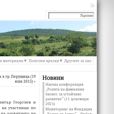
и материали
Полезни връзки
Другите за нас
Новини
 в гр. Перущица (19
юни 2015)
»
Научна конференция
„Ролята на фамилния
бизнес за устойчиво
развитие“ (11 декември
митър Георгиев и
2025)
 на участници по
Мониторинг на Фондация
 на развитието на
„Болни от Астма“ – Ямбол