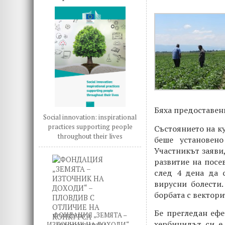
Бяха предоставен
Social innovation: inspirational
practices supporting people
Състоянието на к
throughout their lives
беше установен
Участникът заяви
развитие на посе
след 4 дена да 
вирусни болести
борбата с вектори
Бе прегледан ефе
ФОНДАЦИЯ „ЗЕМЯТА –
хербицидът си е 
ИЗТОЧНИК НА ДОХОДИ“ –