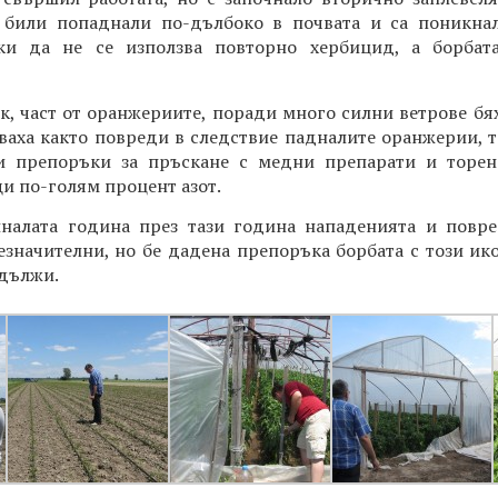
а били попаднали по-дълбоко в почвата и са поникнал
ки да не се използва повторно хербицид, а борбат
к, част от оранжериите, поради много силни ветрове бях
ваха както повреди в следствие падналите оранжерии, т
ни препоръки за пръскане с медни препарати и торе
и по-голям процент азот.
иналата година през тази година нападенията и повре
езначителни, но бе дадена препоръка борбата с този и
одължи.