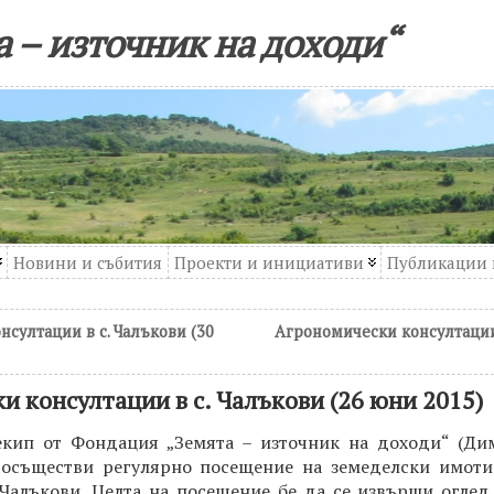
 – източник на доходи“
Новини и събития
Проекти и инициативи
Публикации 
султации в с. Чалъкови (30
Агрономически консултации
и консултации в с. Чалъкови (26 юни 2015)
 екип от Фондация „Земята – източник на доходи“ (Ди
 осъществи регулярно посещение на земеделски имоти
 Чалъкови. Целта на посещение бе да се извърши оглед