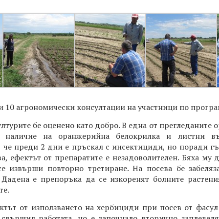
и 10 агрономически консултации на участници по програ
ултурите бе оценено като добро. В една от прегледаните 
о наличие на оранжерийна белокрилка и листни в
, че преди 2 дни е пръскал с инсектициди, но поради гъ
ва, ефектът от препаратите е незадоволителен. Бяха му
се извърши повторно третиране. На посева бе забеляз
. Дадена е препоръка да се изкоренят болните растен
те.
ктът от използването на хербициди при посев от фасул 
свършил работата, но е започнало вторично заплевеля