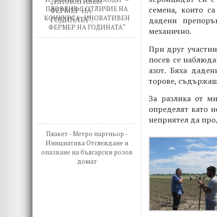
ПЛОВДИВ С ОТЛИЧИЕ НА
семена, които с
КОНКУРСА „ИНОВАТИВЕН
дадени препоръ
ФЕРМЕР НА ГОДИНАТА“
механично.
При друг участни
посев се наблюда
азот. Бяха даде
торове, съдържащ
За разлика от м
определят като н
неприятел да пр
Плакет - Метро партньор -
Инициатива Отглеждане и
опазване на български розов
домат