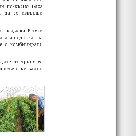
и по-късно. Бяха
а да се извърши
а паднали. В този
ака и недостиг на
не с комбинирани
дите от трипс се
кономически важен