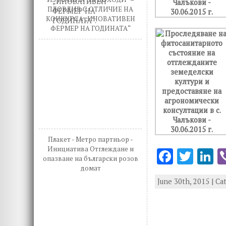
ПЛОВДИВ С ОТЛИЧИЕ НА
КОНКУРСА „ИНОВАТИВЕН
ФЕРМЕР НА ГОДИНАТА“
Плакет - Метро партньор -
Инициатива Отглеждане и
F
T
L
опазване на български розов
ac
w
n
домат
June 30th, 2015 | Ca
e
it
k
b
te
e
o
r
d