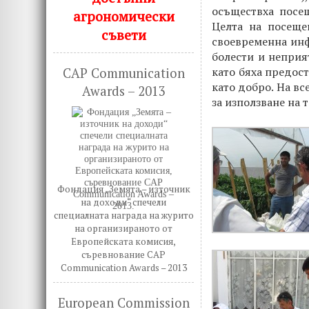
осъществха посещ
агрономически
Целта на посеще
съвети
своевременна инф
болести и неприя
като бяха предос
CAP Communication
като добро. На вс
Awards – 2013
за използване на 
Фондация „Земята – източник
на доходи“ спечели
специалната награда на журито
на организираното от
Европейската комисия,
съревнование CAP
Communication Awards – 2013
European Commission