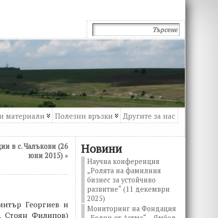
и материали
Полезни връзки
Другите за нас
Новини
и в с. Чалъкови (26
юни 2015)
»
Научна конференция
„Ролята на фамилния
бизнес за устойчиво
развитие“ (11 декември
2025)
митър Георгиев и
Мониторинг на Фондация
. Стоян Филипов)
„Болни от Астма“ – Ямбол