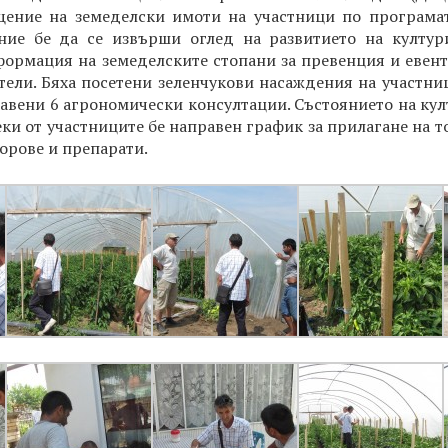
ение на земеделски имоти на участници по програмата
ние бе да се извърши оглед на развитието на култур
ормация на земеделските стопани за превенция и евен
тели. Бяха посетени зеленчукови насаждения на участни
тавени 6 агрономически консултации. Състоянието на кул
еки от участниците бе направен график за прилагане на 
торове и препарати.