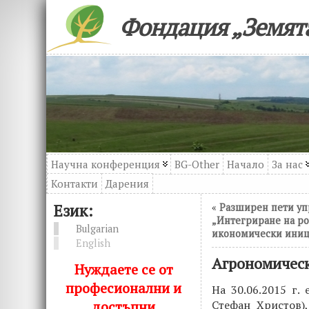
Фондация „Земята
Научна конференция
BG-Other
Начало
За нас
Контакти
Дарения
Език:
«
Разширен пети уп
„Интегриране на р
Bulgarian
икономически иници
English
Агрономическ
Нуждаете се от
професионални и
На 30.06.2015 г.
достъпни
Стефан Христов)