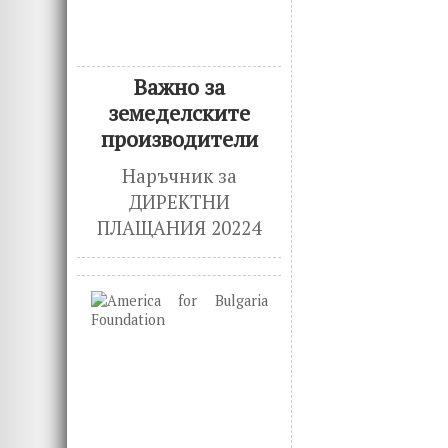
o
n
k
Важно за
земеделските
производители
Наръчник за
ДИРЕКТНИ
ПЛАЩАНИЯ 20224