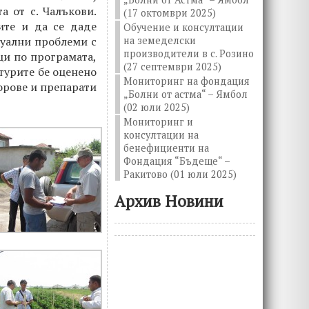
 от с. Чалъкови.
(17 октомври 2025)
ите и да се даде
Обучение и консултации
на земеделски
туални проблеми с
производители в с. Розино
ци по програмата,
(27 септември 2025)
турите бе оценено
Мониторинг на фондация
торове и препарати
„Болни от астма“ – Ямбол
(02 юли 2025)
Мониторинг и
консултации на
бенефициенти на
Фондация “Бъдеще“ –
Ракитово (01 юли 2025)
Архив Новини