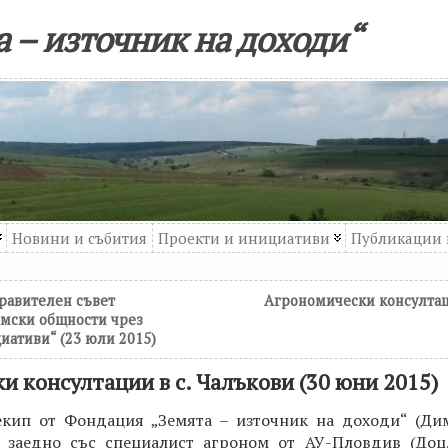
 – източник на доходи“
Новини и събития
Проекти и инициативи
Публикации 
равителен съвет
Агрономически консултаци
омски общности чрез
ативи“ (23 юли 2015)
и консултации в с. Чалъкови (30 юни 2015)
 екип от Фондация „Земята – източник на доходи“ (Ди
, заедно със специалист агроном от АУ-Пловдив (Доц