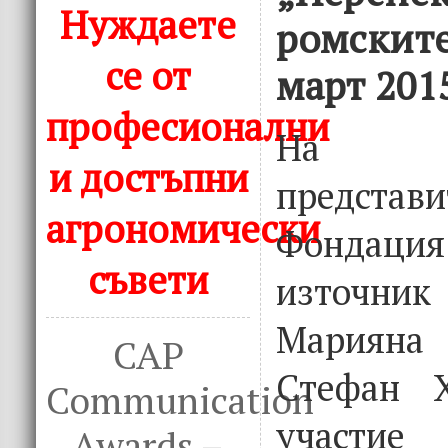
Нуждаете
ромските
се от
март 201
професионални
На 09
и достъпни
предст
агрономически
Фондаци
съвети
източник
Мариян
CAP
Стефан Х
Communication
участи
Awards –