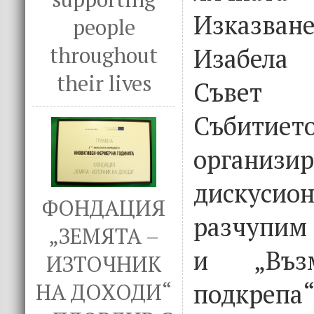
Изказв
people
throughout
Изабела
their lives
Съвет 
Събит
организ
дискусион
ФОНДАЦИЯ
разчупим
„ЗЕМЯТА –
и „Въз
ИЗТОЧНИК
подкрепа
НА ДОХОДИ“