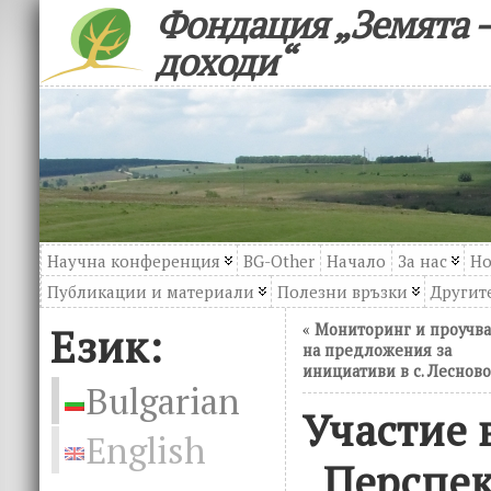
Фондация „Земята –
доходи“
Научна конференция
BG-Other
Начало
За нас
Но
Публикации и материали
Полезни връзки
Другите
Език:
«
Мониторинг и проучв
на предложения за
инициативи в с. Лесново
Bulgarian
Участие 
English
„Перспек