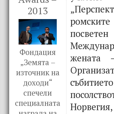
„Персп
2013
ромски
посв
Междунар
Фондация
жената 
„Земята –
Орган
източник на
събит
доходи“
спечели
посолство
специалната
Норве
награда на