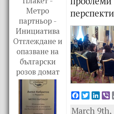
проб
Плакет -
Метро
перспекти
партньор -
Инициатива
Отглеждане и
опазване на
български
розов домат
F
T
Li
V
ac
w
n
March 9th, 
e
it
k
e