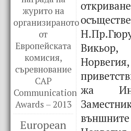
открив
журито на
осъще
организираното
Н.Пр.Гю
от
Европейската
Викьор,
комисия,
Норве
съревнование
приветст
CAP
жа Инг
Communication
Заместни
Awards – 2013
външнит
European