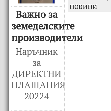
новини
b
te
e
Важно за
o
r
dI
o
n
земеделските
k
производители
Наръчник
за
ДИРЕКТНИ
ПЛАЩАНИЯ
20224