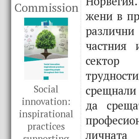
Норвегия.
Commission
жени в пр
различни
частния 
сектор
трудност
Social
срещнали
innovation:
да среща
inspirational
профес
practices
личната
supporting