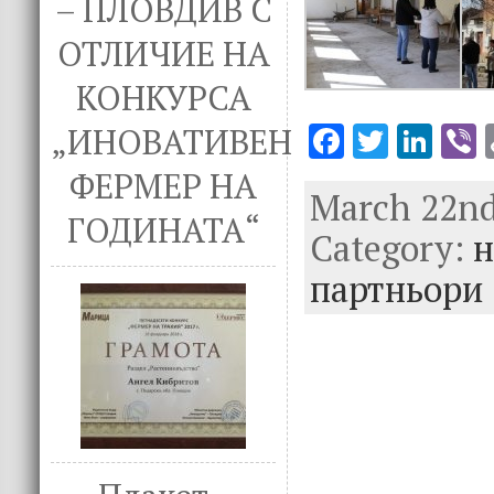
– ПЛОВДИВ С
ОТЛИЧИЕ НА
КОНКУРСА
F
T
Li
V
„ИНОВАТИВЕН
ac
w
n
ФЕРМЕР НА
March 22nd,
e
it
k
e
ГОДИНАТА“
Category:
b
te
e
н
o
r
dI
партньори
o
n
k