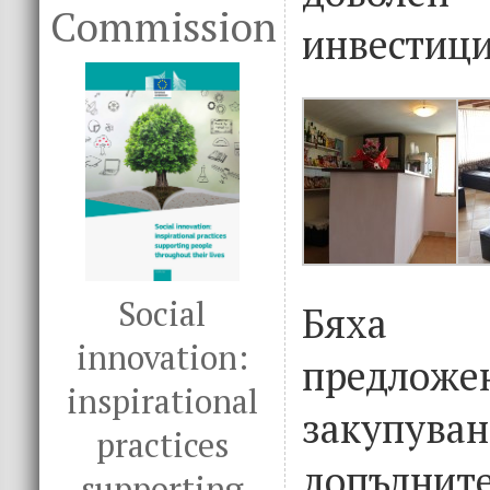
Commission
инвестици
Social
Бяха р
innovation:
предл
inspirational
закуп
practices
допълнит
supporting