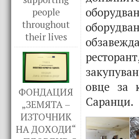
оборудван
people
throughout
обор
their lives
обзав
рестора
закупува
овце за 
ФОНДАЦИЯ
Саранци.
„ЗЕМЯТА –
ИЗТОЧНИК
НА ДОХОДИ“