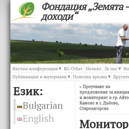
Фондация „Земята –
доходи“
Научна конференция
BG-Other
Начало
За нас
Но
Публикации и материали
Полезни връзки
Другите
Език:
«
Проучване на
предложения за иници
и мониторинг в гр. Айтос
Bulgarian
Камено и с. Дъбово,
Старозагорско
English
Монитор