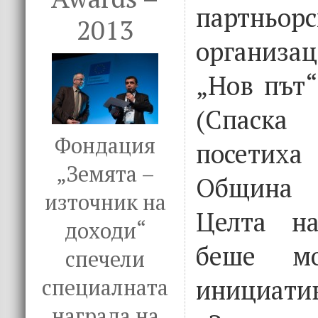
партньорс
2013
организа
„Нов път“
(Спаска
Фондация
посетиха
„Земята –
Община 
източник на
Целта на
доходи“
беше мо
спечели
инициати
специалната
награда на