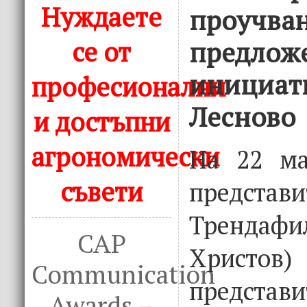
Нуждаете
проучван
се от
предлож
инициати
професионални
Лесново
и достъпни
агрономически
На 22 ма
съвети
представ
Трендафи
CAP
Христо
Communication
предст
Awards –