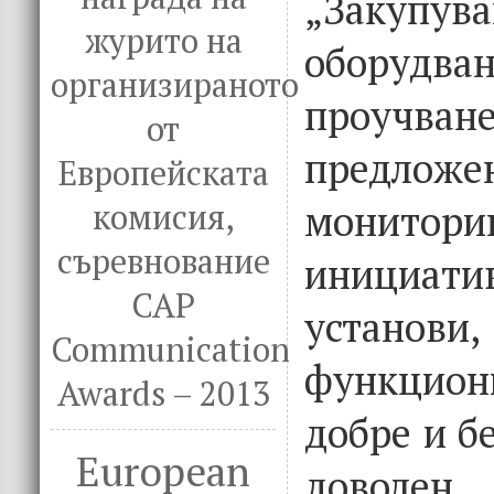
„Заку
журито на
оборудван
организираното
проучв
от
предло
Европейската
монит
комисия,
съревнование
инициа
CAP
установи
Communication
функци
Awards – 2013
добре и б
European
дово