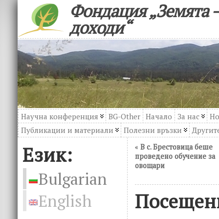
Фондация „Земята –
доходи“
Научна конференция
BG-Other
Начало
За нас
Но
Публикации и материали
Полезни връзки
Другите
Език:
«
В с. Брестовица беше
проведено обучение за
овощари
Bulgarian
Посещен
English