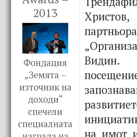
Трендафи
2013
Христо
партньо
„Организ
Видин.
Фондация
посеще
„Земята –
източник на
запоз
доходи“
разви
спечели
инициати
специалната
на имот 
награда на