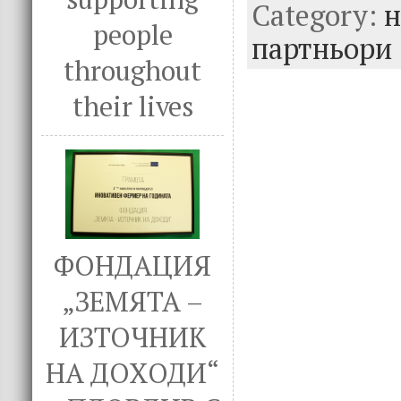
Category:
b
te
e
н
people
o
r
dI
партньори
o
n
throughout
k
their lives
ФОНДАЦИЯ
„ЗЕМЯТА –
ИЗТОЧНИК
НА ДОХОДИ“