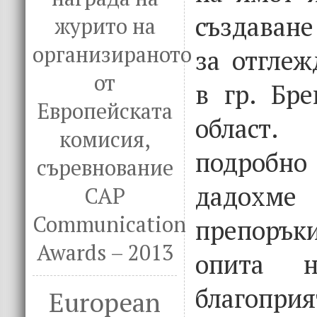
създаван
журито на
организираното
за отглеж
от
в гр. Бре
Европейската
област
комисия,
подробно
съревнование
дадохм
CAP
Communication
препорък
Awards – 2013
опита 
благоприя
European