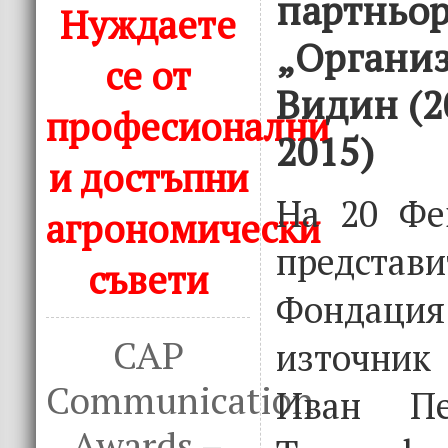
партньо
Нуждаете
„Организ
се от
Видин (2
професионални
2015)
и достъпни
На 20 Фе
агрономически
предст
съвети
Фондаци
CAP
източник
Communication
Иван Пе
Awards –