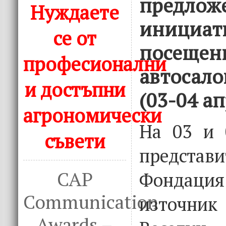
предложе
Нуждаете
инициат
се от
посещен
професионални
автосало
и достъпни
(03-04 а
агрономически
На 03 и 
съвети
предст
CAP
Фондаци
Communication
източни
Awards –