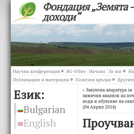
Фондация „Земята –
доходи“
Научна конференция
BG-Other
Начало
За нас
Но
Публикации и материали
Полезни връзки
Другите
Език:
«
Закупена апаратура за
химични анализи на поч
води и обучение на еки
Bulgarian
(04 Април 2014)
Проучван
English