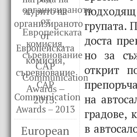
подходящ
журито на
организираното
групата. 
от
доста пре
Европейската
но за съ
комисия,
открит п
съревнование
препоръч
CAP
Communication
на автоса
Awards – 2013
градове, 
в автосал
European