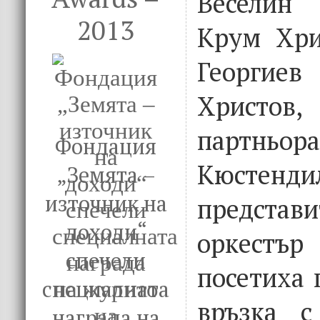
Веселин 
2013
Крум Хри
Георги
Христо
партньо
Фондация
Кюст
„Земята –
източник на
предст
доходи“
оркест
спечели
посетиха 
специалната
връзка с
награда на