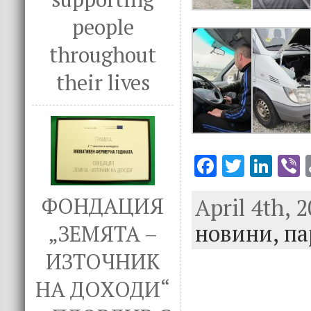
people
throughout
their lives
F
T
Li
V
ac
w
n
April 4th, 
ФОНДАЦИЯ
e
it
k
e
новини,
b
te
e
па
„ЗЕМЯТА –
o
r
dI
ИЗТОЧНИК
o
n
НА ДОХОДИ“
k