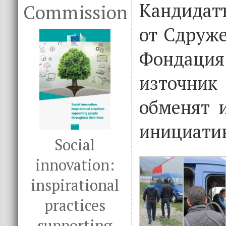
Кандидат
Commission
от Сдруж
Фондаци
източник
обменят 
инициатив
Social
innovation:
inspirational
practices
supporting