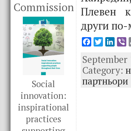
Commission
Плевен к
други по-
F
T
Li
V
ac
w
n
September 1
e
it
k
e
Category:
b
te
e
н
o
r
dI
партньори
Social
o
n
innovation:
k
inspirational
practices
supporting