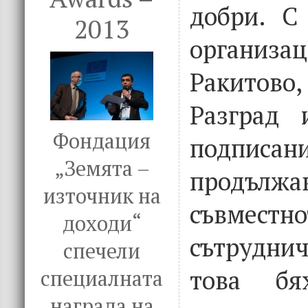
добри. С
2013
орган
Ракитово
Разград 
Фондация
подписа
„Земята –
продъл
източник на
съвме
доходи“
сътруднич
спечели
това бя
специалната
награда на