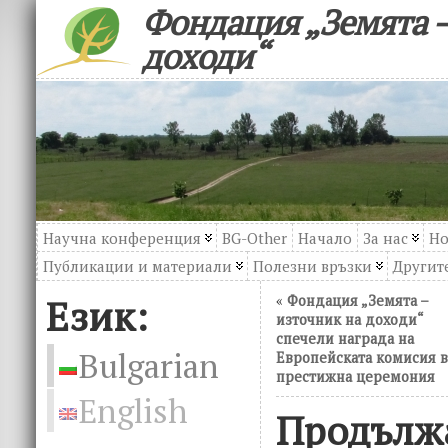
Фондация „Земята –
доходи“
Научна конференция
BG-Other
Начало
За нас
Но
Публикации и материали
Полезни връзки
Другите
Език:
«
Фондация „Земята –
източник на доходи“
спечели награда на
Bulgarian
Европейската комисия в
престижна церемония
English
Продълж