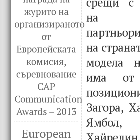
срещи с 
журито на
на по
организираното
партньори
от
на страна
Европейската
модела н
комисия,
съревнование
има от 
CAP
позицион
Communication
Загора, Х
Awards – 2013
Ямбол,
European
Хайредин,