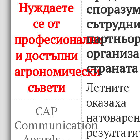
Нуждаете
споразум
се от
сътрудни
партньо
професионални
организа
и достъпни
страната
агрономически
съвети
Летнит
оказа
CAP
натоварен
Communication
резултати
Awards –