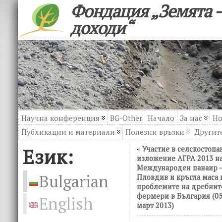
Фондация „Земята –
доходи“
Научна конференция
BG-Other
Начало
За нас
Но
Публикации и материали
Полезни връзки
Другите
Език:
«
Участие в селскостопа
изложение АГРА 2013 н
Международен панаир 
Bulgarian
Пловдив и кръгла маса 
проблемите на дребнит
фермери в България (05
English
март 2013)