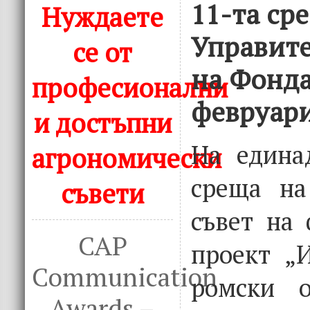
11-та ср
Нуждаете
Управите
се от
на Фонда
професионални
февруари
и достъпни
На едина
агрономически
среща на
съвети
съвет на
CAP
проект „
Communication
ромски о
Awards –