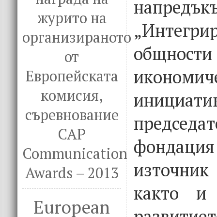
напредък
журито на
„Интегри
организираното
общно
от
икономич
Европейската
комисия,
иници
съревнование
предсе
CAP
фондаци
Communication
източник
Awards – 2013
както и 
European
развитие