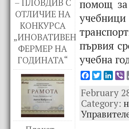
– ПЛОВДИВ С
помощ за
ОТЛИЧИЕ НА
учебници 
КОНКУРСА
транспор
„ИНОВАТИВЕН
първия ср
ФЕРМЕР НА
учебна го
ГОДИНАТА“
F
T
Li
V
ac
w
n
February 28
e
it
k
e
Category:
b
te
e
н
o
r
dI
Управителе
o
n