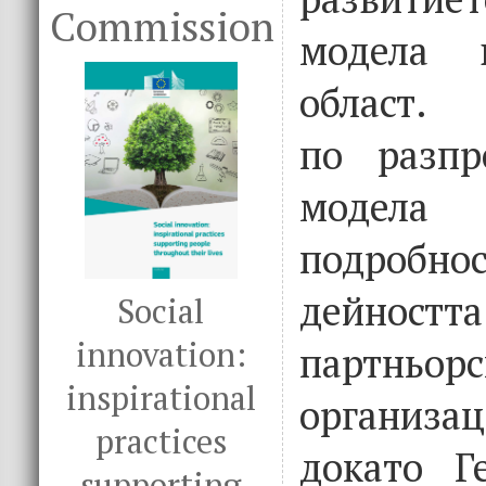
Commission
модела 
област. 
по разпр
модела
подро
дейн
Social
innovation:
партньорс
inspirational
организац
practices
докато Г
supporting