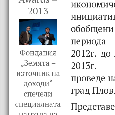
икономич
2013
инициа
обобщени 
периода
2012г. до
Фондация
„Земята –
2013г.
източник на
проведе н
доходи“
град Плов
спечели
специалната
Предст
награда на