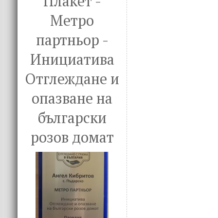
Плакет -
k
Метро
партньор -
Инициатива
Отглеждане и
опазване на
български
розов домат