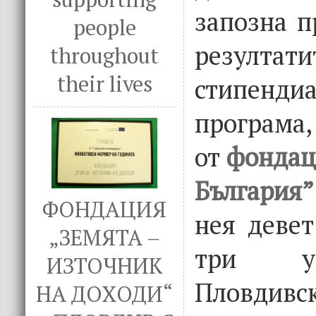
запозна п
people
резул
throughout
their lives
стипендиа
програма
от
фондац
България”
ФОНДАЦИЯ
нея девет
„ЗЕМЯТА –
три у
ИЗТОЧНИК
Пловдивс
НА ДОХОДИ“