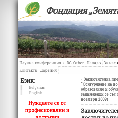
Фондация „Земята
Научна конференция
BG-Other
Начало
За нас
Контакти
Дарения
Език:
«
Заключителна пре
“Осигуряване на д
Bulgarian
образование и обуч
English
занимаващи се със 
ноември 2009)
Нуждаете се от
професионални и
Заключителен
достъпни
достъп до пр