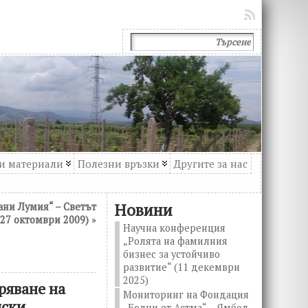
и материали
Полезни връзки
Другите за нас
Новини
ани Лумия“ – Светът
(27 октомври 2009)
»
Научна конференция
„Ролята на фамилния
бизнес за устойчиво
развитие“ (11 декември
2025)
ряване на
Мониторинг на Фондация
мски
„Болни от Астма“ – Ямбол