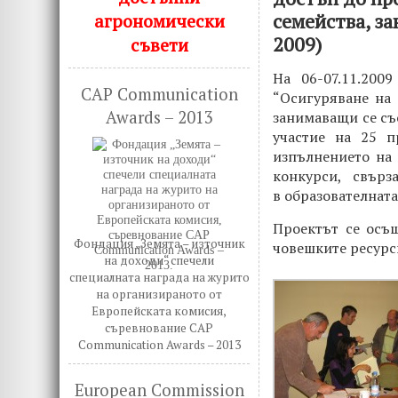
семейства, з
агрономически
2009)
съвети
На 06-07.11.200
CAP Communication
“Осигуряване на 
Awards – 2013
занимаващи се съ
участие на 25 п
изпълнението на 
конкурси, свър
в образователната
Проектът се осъ
Фондация „Земята – източник
човешките ресурс
на доходи“ спечели
специалната награда на журито
на организираното от
Европейската комисия,
съревнование CAP
Communication Awards – 2013
European Commission