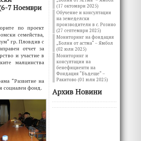
 (6-7 Ноември
(17 октомври 2025)
Обучение и консултации
на земеделски
производители в с. Розино
ьорите по проект
(27 септември 2025)
омски семейства,
Мониторинг на фондация
ум“ гр. Пловдив с
„Болни от астма“ – Ямбол
аправен отчет за
(02 юли 2025)
ство и участие в
Мониторинг и
консултации на
ките малцинства
бенефициенти на
Фондация “Бъдеще“ –
Ракитово (01 юли 2025)
ама “Развитие на
я социален фонд.
Архив Новини