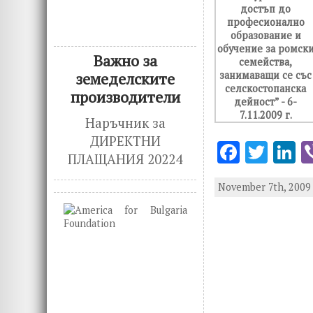
Важно за
земеделските
производители
Наръчник за
ДИРЕКТНИ
F
T
L
ПЛАЩАНИЯ 20224
ac
w
n
November 7th, 2009 
e
it
k
b
te
e
o
r
d
o
n
k