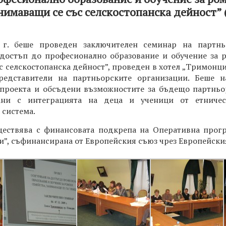
анимаващи се със селскостопанска дейност”
9 г. беше проведен заключителен семинар на партн
достъп до професионално образование и обучение за р
с селскостопанска дейност”, проведен в хотел „Тримонци
редставители на партньорските организации. Беше н
проекта и обсъдени възможностите за бъдещо партньор
зани с интеграцията на деца и ученици от етничес
 система.
ществява с финансовата подкрепа на Оперативна прогр
и”, съфинансирана от Европейския съюз чрез Европейски