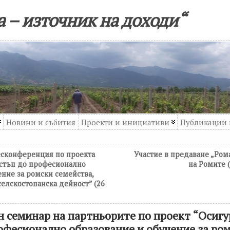
 – източник на доходи“
Новини и събития
Проекти и инициативи
Публикации 
сконференция по проекта
Участие в предаване „Ром
остъп до професионално
на Ромите 
ение за ромски семейства,
селскостопанска дейност” (26
 семинар на партньорите по проект “Осигу
офесионално образование и обучение за ро