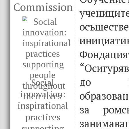
Commission
учени
осъще
иници
Фондация
“Осигуря
до про
Social
innovation:
образова
inspirational
за ромск
practices
занима
supporting