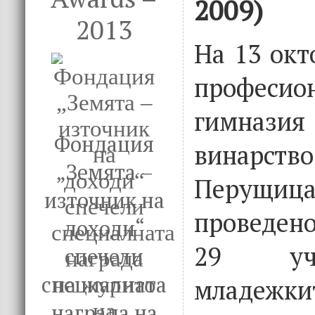
2009)
2013
На 13 окт
професио
гимназия 
Фондация
винарс
„Земята –
Перущ
източник на
проведен
доходи“
29 уч
спечели
специалната
млад
награда на