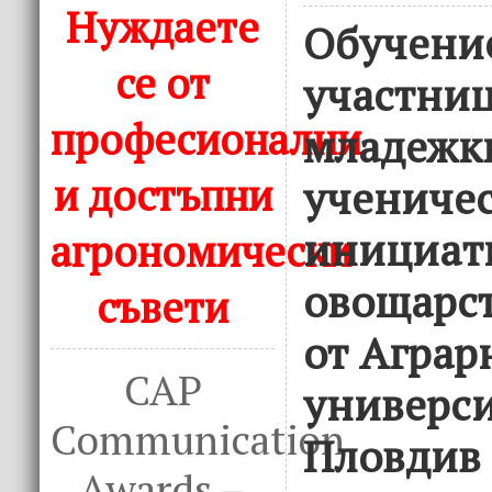
Нуждаете
Обучение
се от
участниц
професионални
младежк
и достъпни
учениче
инициат
агрономически
овощарст
съвети
от Аграр
CAP
универси
Communication
Пловдив 
Awards –