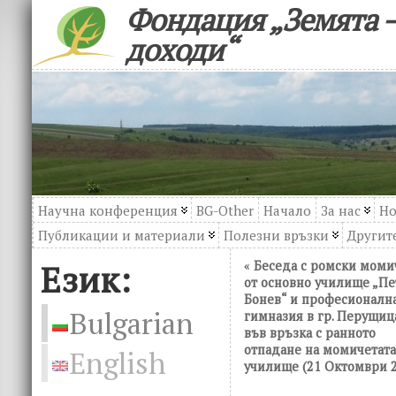
Фондация „Земята –
доходи“
Научна конференция
BG-Other
Начало
За нас
Но
Публикации и материали
Полезни връзки
Другите
Език:
«
Беседа с ромски моми
от основно училище „П
Бонев“ и професионалн
Bulgarian
гимназия в гр. Перущиц
във връзка с ранното
отпадане на момичетата
English
училище (21 Октомври 2