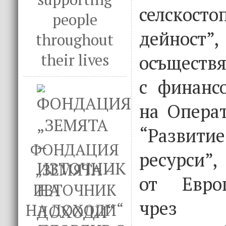
селскосто
people
дейност
throughout
their lives
осъществя
с финанс
на Опера
“Развити
ФОНДАЦИЯ
ресурси”,
„ЗЕМЯТА –
от Евро
ИЗТОЧНИК
чрез Е
НА ДОХОДИ“