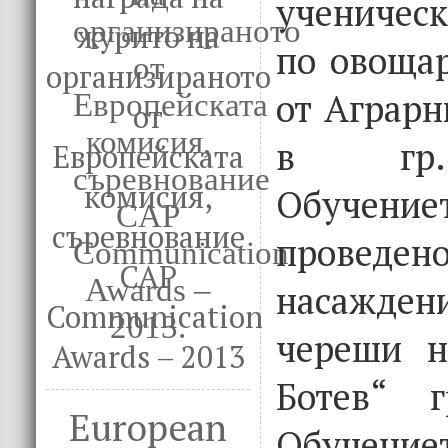
ученичес
журито на
по овощар
организираното
от Аграрн
от
в гр.
Европейската
комисия,
Обуче
съревнование
проведе
CAP
насажден
Communication
череши 
Awards – 2013
Ботев“ г
European
Обуче