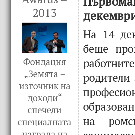
Първомай
2013
декември
На 14 де
беше про
Фондация
работни
„Земята –
родители 
източник на
професио
доходи“
образова
спечели
на ромск
специалната
награда на