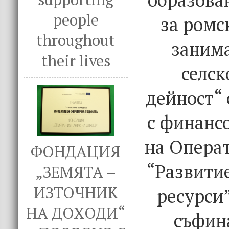
people
за ромс
throughout
занима
their lives
селск
дейност“ 
с финанс
на Опера
ФОНДАЦИЯ
“Развити
„ЗЕМЯТА –
ИЗТОЧНИК
ресурси”
НА ДОХОДИ“
съфин