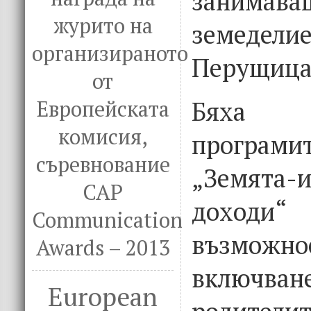
занима
журито на
земеде
организираното
Перущица
от
Бяха п
Европейската
комисия,
програми
съревнование
„Земята
CAP
дох
Communication
възмож
Awards – 2013
вклю
European
родители