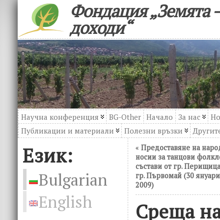
Фондация „Земята –
доходи“
Научна конференция
BG-Other
Начало
За нас
Но
Публикации и материали
Полезни връзки
Другите
Език:
«
Предоставяне на наро
носии за танцови фолк
състави от гр. Перищица
Bulgarian
гр. Първомай (30 януари
2009)
English
Среща на