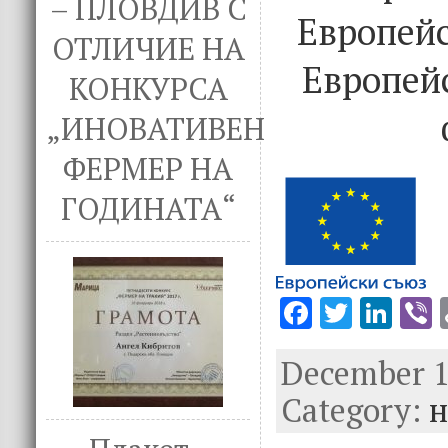
– ПЛОВДИВ С
Европейс
ОТЛИЧИЕ НА
Европей
КОНКУРСА
„ИНОВАТИВЕН
ФЕРМЕР НА
ГОДИНАТА“
F
T
Li
V
ac
w
n
December 14
e
it
k
e
Category:
b
te
e
н
o
r
dI