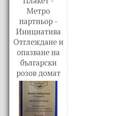
Плакет -
o
n
Метро
k
партньор -
Инициатива
Отглеждане и
опазване на
български
розов домат