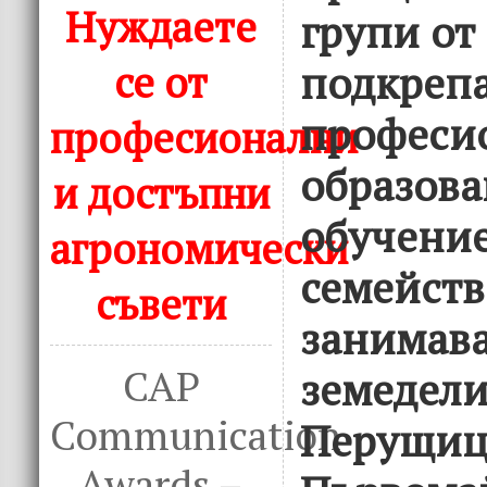
Нуждаете
групи от
се от
подкрепа
професи
професионални
образова
и достъпни
обучение
агрономически
семейств
съвети
занимава
CAP
земеделие
Communication
Перущица
Awards –