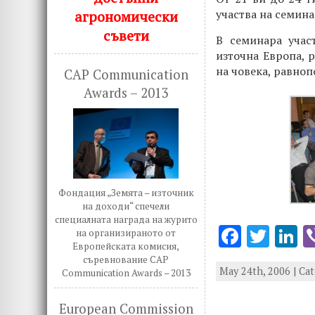
участва на семина
агрономически
съвети
В семинара учас
източна Европа, 
на човека, равноп
CAP Communication
Awards – 2013
Фондация „Земята – източник
на доходи“ спечели
специалната награда на журито
F
T
L
на организираното от
Европейската комисия,
ac
w
n
съревнование CAP
May 24th, 2006 | Ca
Communication Awards – 2013
e
it
k
b
te
e
European Commission