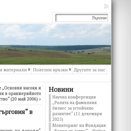
и материали
Полезни връзки
Другите за нас
Новини
 „Основни насоки и
ии в оранжерийното
Научна конференция
тво“ (20 май 2006)
»
„Ролята на фамилния
бизнес за устойчиво
търговия“ в
развитие“ (11 декември
2025)
Мониторинг на Фондация
точник на доходи“
„Болни от Астма“ – Ямбол