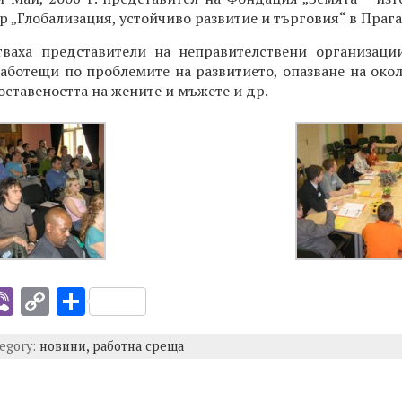
р „Глобализация, устойчиво развитие и търговия“ в Прага
тваха представители на неправителствени организаци
работещи по проблемите на развитието, опазване на окол
оставеността на жените и мъжете и др.
i
Vi
C
S
b
o
h
tegory:
новини,
работна среща
er
p
ar
y
e