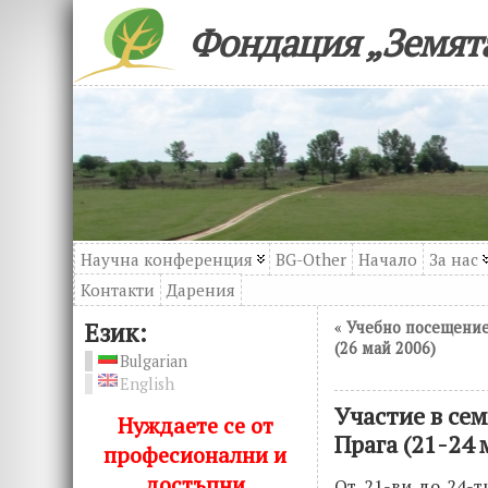
Фондация „Земята
Научна конференция
BG-Other
Начало
За нас
Контакти
Дарения
Език:
«
Учебно посещение
(26 май 2006)
Bulgarian
English
Участие в сем
Нуждаете се от
Прага (21-24 
професионални и
достъпни
От 21-ви до 24-т