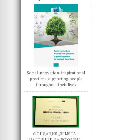
o
r
d
o
n
k
Social innovation: inspirational
practices supporting people
throughout their lives
ФОНДАЦИЯ „ЗЕМЯТА –
ИЗТОЧНИК НА ДОХОДИ“ –