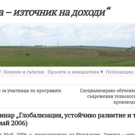
 – източник на доходи“
Новини и събития
Проекти и инициативи
Публикации 
 за участници по програмата
Специализирано обучение
съвременни технолог
производс
инар „Глобализация, устойчиво развитие и 
май 2006)
и Май, 2006 г. представител на Фондация „Земята – из