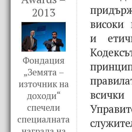
придъ
2013
високи 
и етич
Кодекс
Фондация
прин
„Земята –
прави
източник на
всички
доходи“
Управит
спечели
специалната
служ
награда на