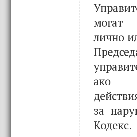
Управи
могат 
лично и
Предс
управи
ако 
действи
за нару
Кодекс.