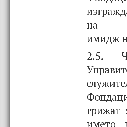
изгражд
на по
имидж н
2.5. Ч
Управит
служ
Фонда
грижат 
името 