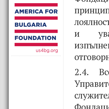
прин
лоялнос
и ув
изпълне
отговор
2.4. В
Управит
слу
Фондаци