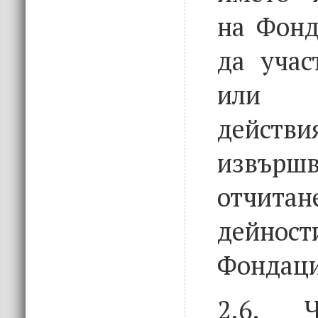
на Фонд
да учас
или 
действ
извър
отч
дей
Фондаци
2.6. Ч