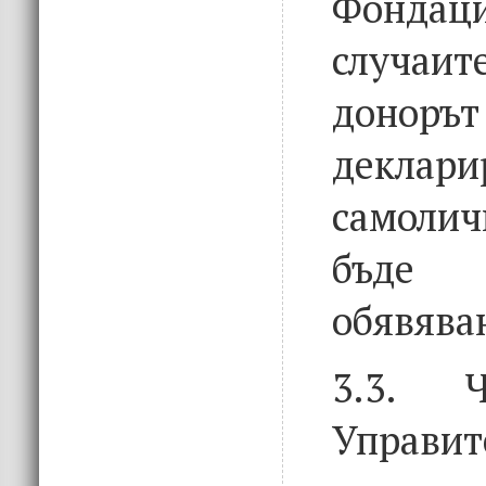
Фондац
случа
донор
деклари
самоли
бъде
обявява
3.3. Ч
Управит