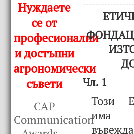
Нуждаете
ЕТИЧ
се от
ФОНДАЦИ
професионални
ИЗТ
и достъпни
Д
агрономически
Чл. 1
съвети
Този Е
CAP
има
Communication
въве
Awards –