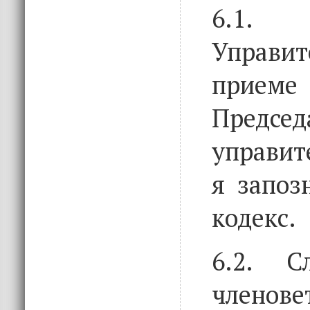
6.1
Управи
прием
Предс
управит
я запоз
кодекс.
6.2. С
член