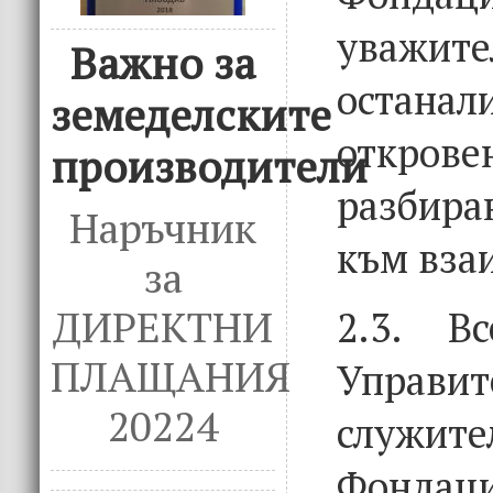
уваж
Важно за
остана
земеделските
откр
производители
разбира
Наръчник
към вза
за
ДИРЕКТНИ
2.3. В
ПЛАЩАНИЯ
Управит
20224
слу
Фондац