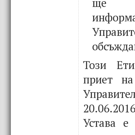
ще 
инфор
Управит
обсъжда
Този Ети
приет на
Управите
20.06.20
Устава е