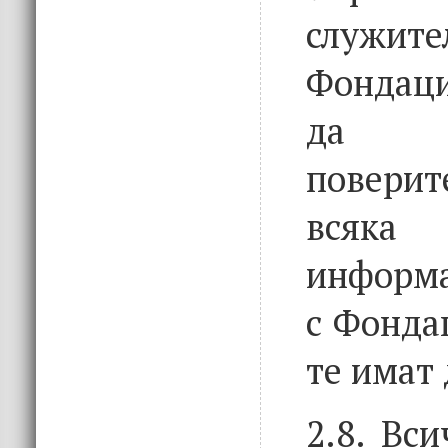
служ
Фондаци
да 
повери
всяка 
информа
с Фонда
те имат 
2.8. Вс