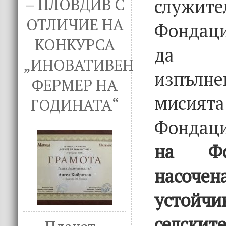
слу
– ПЛОВДИВ С
ОТЛИЧИЕ НА
Фондаци
КОНКУРСА
да 
„ИНОВАТИВЕН
изпъл
ФЕРМЕР НА
мис
ГОДИНАТА“
Фондац
на Фо
насо
устойчи
селскит