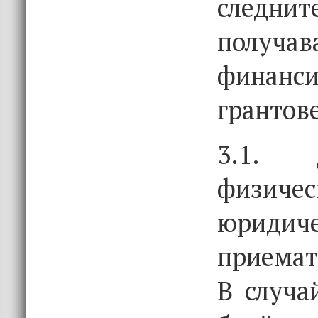
следнит
получ
фина
грантов
3.1. 
физ
юридич
приемат
В случа