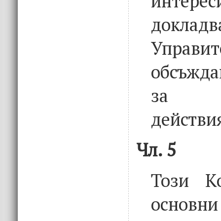
интерес
док
Управит
обсъжд
за п
действи
Чл. 5
Този К
осно