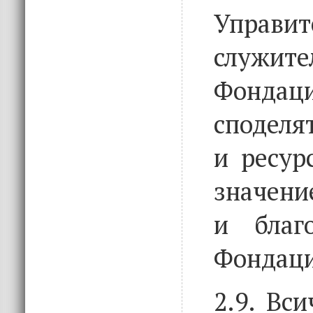
Управит
служ
Фондаци
сподел
и ресур
значени
и благ
Фондаци
2.9. Вс