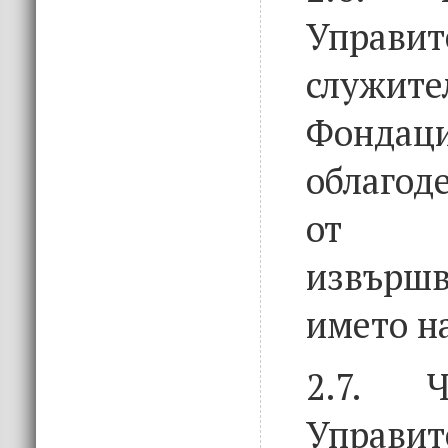
Управит
служ
Фондаци
облагод
от де
извършв
името н
2.7. Ч
Управит