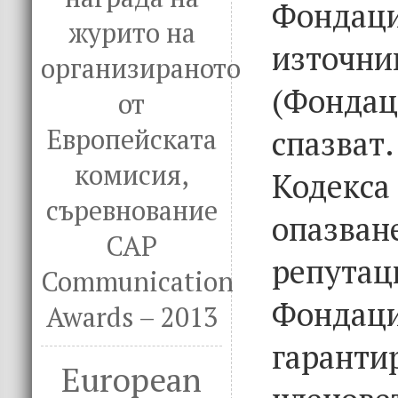
Фондац
журито на
източн
организираното
(Фондац
от
спазва
Европейската
комисия,
Кодекса
съревнование
опазван
CAP
репу
Communication
Фондаци
Awards – 2013
гара
European