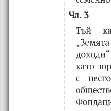
Чл. 3
Тъй к
„Земята
доходи“
като юр
с нест
общест
Фондац