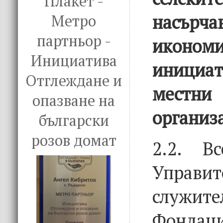
Плакет -
насъ
Метро
партньор -
икономи
Инициатива
инициат
Отглеждане и
местни
опазване на
организ
български
розов домат
2.2. В
Управит
слу
Фондац