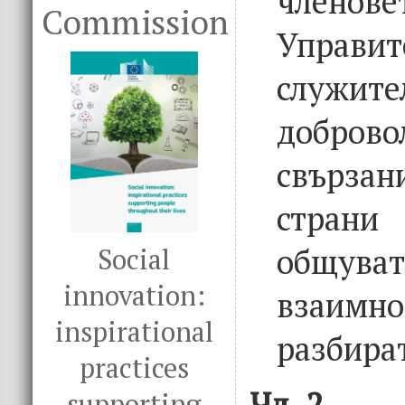
член
Commission
Управи
служите
доброво
свързан
стран
общува
Social
innovation:
взаимн
inspirational
разбира
practices
Чл. 2
supporting