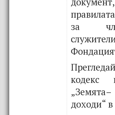
докумен
правилат
за чл
служи
Фондация
Преглед
кодекс 
„Земята–
доходи“ 