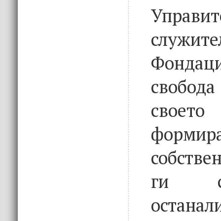
Управит
служ
Фонда
свобода
своето
форм
собстве
ги с
останал