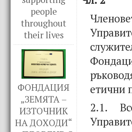
people
Член
throughout
Управит
their lives
служ
Фонд
ръковод
ФОНДАЦИЯ
етични 
„ЗЕМЯТА –
2.1. В
ИЗТОЧНИК
Управит
НА ДОХОДИ“