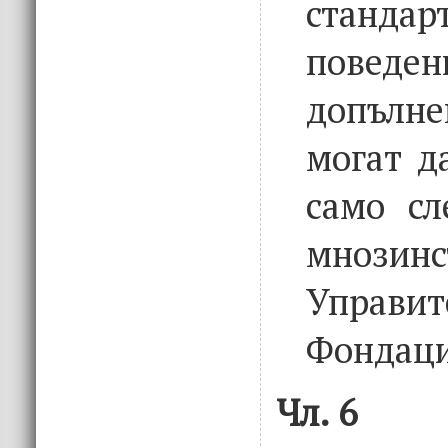
стан
поведе
допълне
могат д
само сл
мноз
Управит
Фондаци
Чл. 6