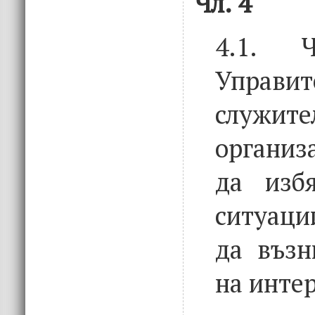
Чл. 4
4.1. Ч
Управит
служ
организ
да избя
ситуаци
да възн
на интер