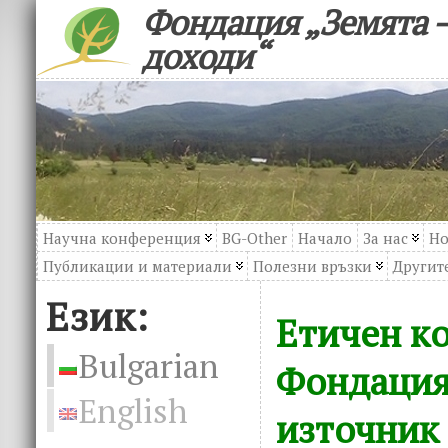
Фондация „Земята –
доходи“
Научна конференция
BG-Other
Начало
За нас
Но
Публикации и материали
Полезни връзки
Другите
Език:
Етичен ко
Bulgarian
Фондация
English
източник