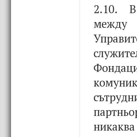
2.10. 
между 
Управит
служ
Фондаци
комуни
сътру
партньо
никаква