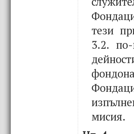
служ
Фондаци
тези пр
3.2. по
дейнос
фондо
Фонд
изпълне
мисия.