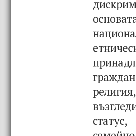
дискр
основат
национа
етничес
принадл
граждан
рели
възгле
статус
семейн