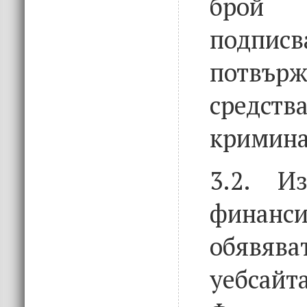
брой
подписв
потвър
средс
кримина
3.2. И
фина
обявява
уебс