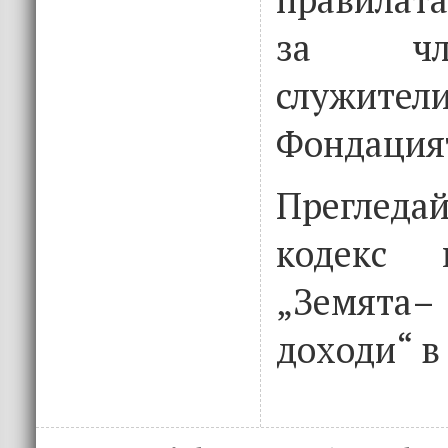
за чл
служи
Фондация
Преглед
кодекс 
„Земята–
доходи“ 