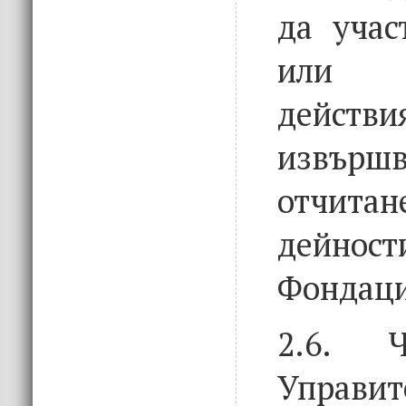
да учас
или 
действ
извър
отч
дей
Фондаци
2.6. Ч
Управит