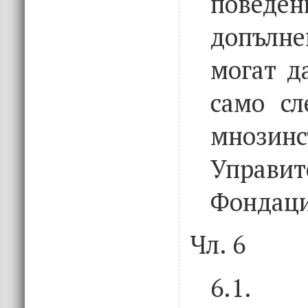
поведе
допълне
могат д
само сл
мноз
Управит
Фондаци
Чл. 6
6.1