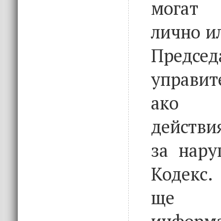
могат 
лично и
Предс
управи
ако 
действи
за нару
Кодекс.
ще 