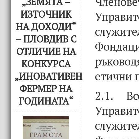
Член
„ЗЕМЯТА –
ИЗТОЧНИК
Управит
НА ДОХОДИ“
служ
– ПЛОВДИВ С
Фонд
ОТЛИЧИЕ НА
ръковод
КОНКУРСА
етични 
„ИНОВАТИВЕН
ФЕРМЕР НА
2.1. В
ГОДИНАТА“
Управит
слу