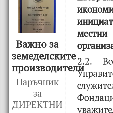
икономи
инициат
местни
Важно за
организ
земеделските
2.2. В
производители
Управит
Наръчник
слу
за
Фондац
ДИРЕКТНИ
уваж