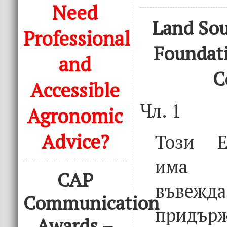
Need
Land Sou
Professional
Foundati
and
C
Accessible
Чл. 1
Agronomic
Advice?
Този Е
има
CAP
въве
Communication
придъ
Awards –