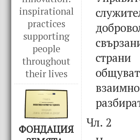
inspirational
служите
practices
доброво
supporting
свързан
people
стран
throughout
общува
their lives
взаимн
разбира
Чл. 2
ФОНДАЦИЯ