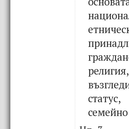
основат
национа
етничес
принадл
граждан
рели
възгле
статус
семейн