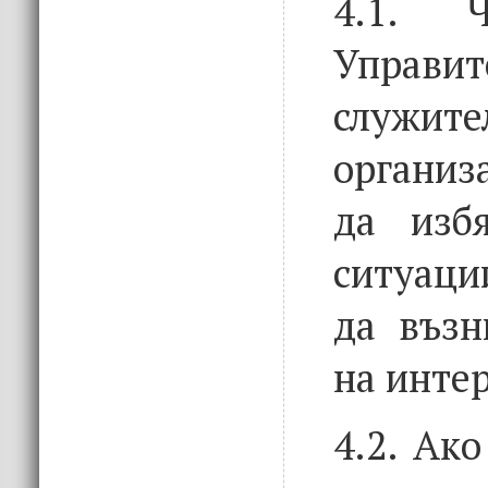
4.1. Ч
Управит
служ
организ
да избя
ситуаци
да възн
на интер
4.2. Ако