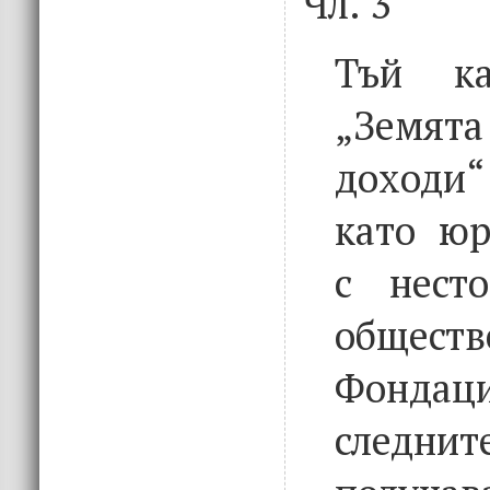
Чл. 3
Тъй к
„Земята
доходи“
като юр
с нест
общест
Фондац
следнит