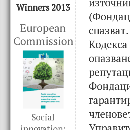
източн
Winners 2013
(Фондац
European
спазва
Commission
Кодекса
опазван
репу
Фондаци
гара
член
Social
Управи
innovation: