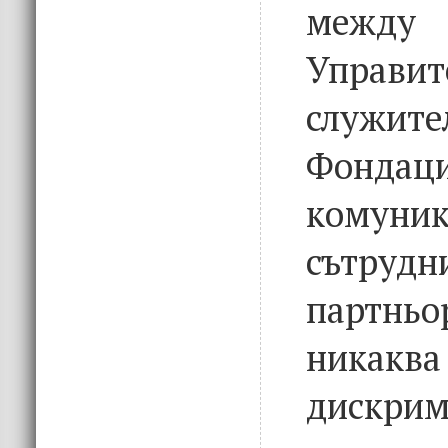
между 
Управит
служ
Фондаци
комуни
сътру
партньо
никаква
дискр