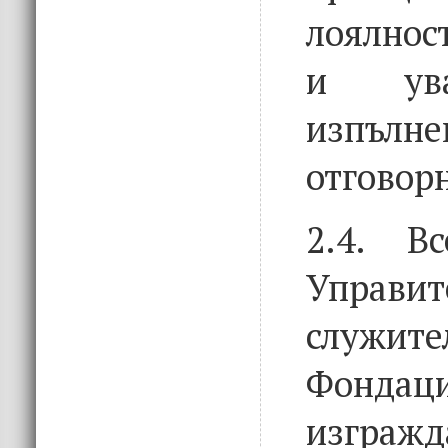
лоялнос
и ув
изпълне
отговор
2.4. В
Управит
слу
Фондаци
изгражд