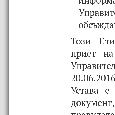
инфор
Управит
обсъжда
Този Ети
приет на
Управите
20.06.20
Устава е
докумен
правилат