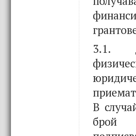
получ
фина
грантов
3.1. 
физ
юридич
приемат
В случа
брой