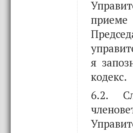
Управи
прием
Предс
управит
я запоз
кодекс.
6.2. С
член
Управи