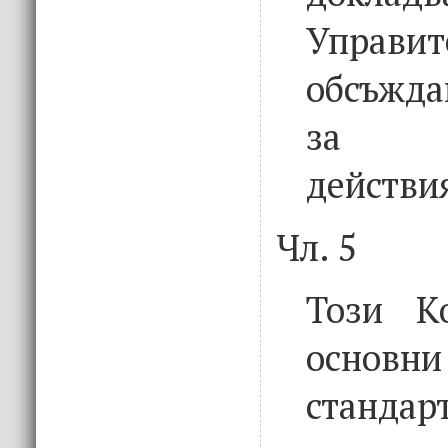
Управит
обсъжд
за п
действи
Чл. 5
Този К
осно
стан