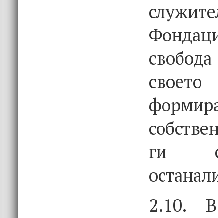
служ
Фонда
свобода
своето
форм
собстве
ги с
останал
2.10. 