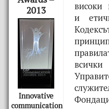
високи 
2013
и етич
Кодекс
прин
прави
всички
Управит
служ
Innovative
Фондац
communication