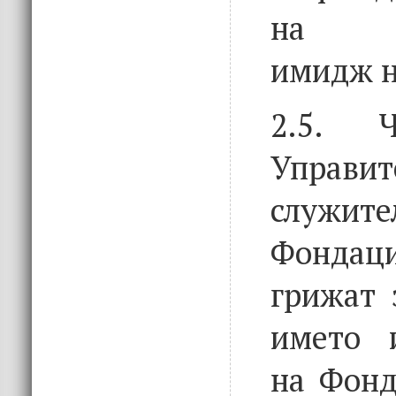
на по
имидж н
2.5. Ч
Управит
служ
Фонда
грижат 
името 
на Фонд