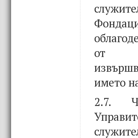
служ
Фондаци
облагод
от де
извършв
името н
2.7. Ч
Управит
служ