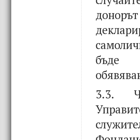
донор
деклари
самоли
бъде
обявява
3.3. Ч
Управит
служ
Фондаци