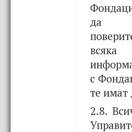
Фондаци
да 
повери
всяка 
информа
с Фонда
те имат 
2.8. Вс
Управит