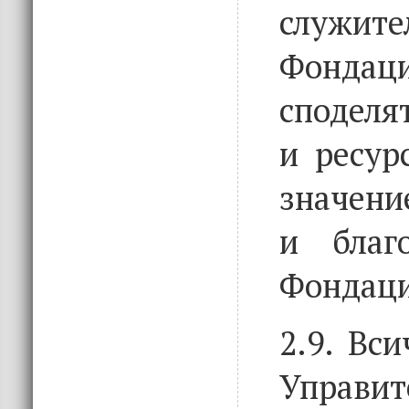
служ
Фондаци
сподел
и ресур
значени
и благ
Фондаци
2.9. Вс
Управит