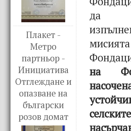
Фондаци
да 
изпъл
Плакет -
мис
Метро
Фондац
партньор -
Инициатива
на Фо
Отглеждане и
насо
опазване на
устойчи
български
селскит
розов домат
насъ