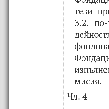
тези пр
3.2. по
дейнос
фондо
Фонд
изпълне
мисия.
Чл. 4