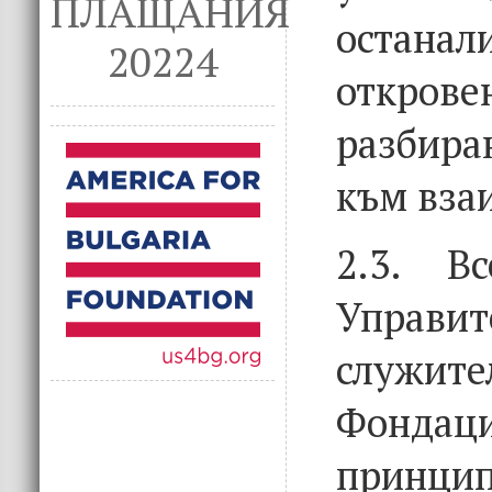
ПЛАЩАНИЯ
остана
20224
откр
разбира
към вза
2.3. В
Управит
слу
Фондац
прин