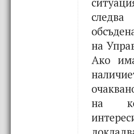
ситуаци
след
обсъден
на Упра
Ако им
нали
очакван
на к
интерес
док