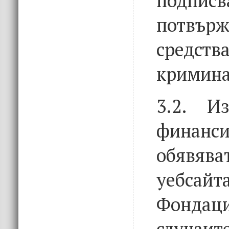
подписв
потвър
средс
кримина
3.2. И
фина
обявява
уебс
Фондац
случа