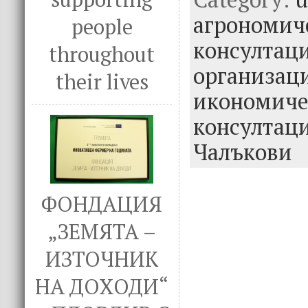
o
r
dI
агрономич
people
o
n
консултац
throughout
k
организаци
their lives
икономиче
консултац
Чалъкови
ФОНДАЦИЯ
„ЗЕМЯТА –
ИЗТОЧНИК
НА ДОХОДИ“