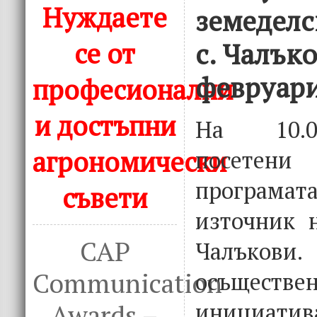
Нуждаете
земеделс
се от
с. Чалъко
февруари
професионални
и достъпни
На 10.02
агрономически
посетени
програм
съвети
източник н
CAP
Чалък
Communication
осъщес
инициатив
Awards –