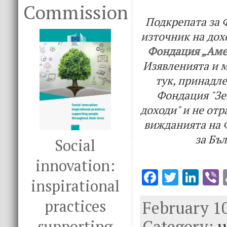
Commission
Подкрепата за 
източник на дохо
Фондация „Аме
Изявленията и 
тук, принадл
Фондация "Зе
доходи" и не от
вижданията на
за Бъ
Social
innovation:
F
T
Li
V
inspirational
ac
w
n
practices
February 10
e
it
k
e
Category:
b
te
e
u
supporting