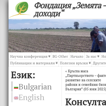
Фондация „Земята –
доходи“
Научна конференция
BG-Other
Начало
За нас
Но
Публикации и материали
Полезни връзки
Другите
Език:
«
Кръгла маса
„Партньорството – факт
развитие на селските
Bulgarian
райони и семейния бизн
България” (05 юни 2025
English
Консулт