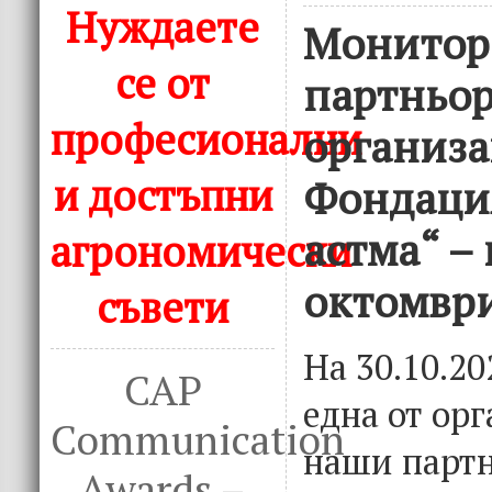
Нуждаете
Монитор
се от
партньор
професионални
организ
и достъпни
Фондация
астма“ – 
агрономически
октомври
съвети
На 30.10.2
CAP
една от ор
Communication
наши парт
Awards –