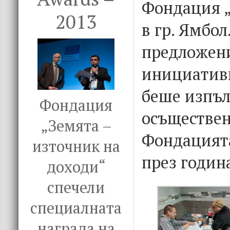
Фондация „
2013
в гр. Ямбол
предложени
инициатив
беше изпъл
Фондация
осъществен
„Земята –
Фондацият
източник на
през годин
доходи“
спечели
специалната
награда на