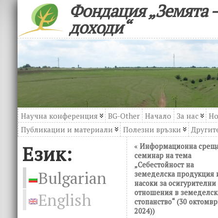
Фондация „Земята –
доходи“
Научна конференция
BG-Other
Начало
За нас
Но
Публикации и материали
Полезни връзки
Другите
Език:
«
Информационна среща
семинар на тема
„Себестойност на
Bulgarian
земеделска продукция 
насоки за осигурителни
отношения в земеделск
English
стопанство“ (30 октомв
2024))