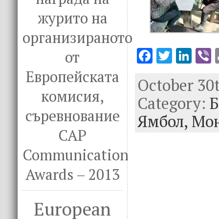
журито на
организираното
F
T
Li
V
от
ac
w
n
Европейската
October 30t
e
it
k
e
комисия,
Category:
b
te
e
Б
съревнование
o
r
dI
Ямбол,
Мо
o
n
CAP
k
Communication
Awards – 2013
European