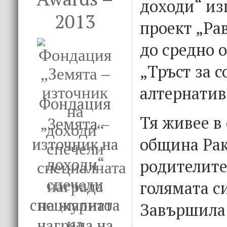
доходи“ и
2013
проект „Ра
до средно 
„Тръст за 
алтернатив
Фондация
Тя живее в
„Земята –
община Рак
източник на
доходи“
родителите
спечели
голямата си
специалната
Завършила 
награда на