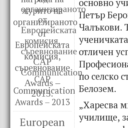
основно уч
журито на
Петър Беро
организираното
Чалъкови. 
от
ученичката
Европейската
отличен усп
комисия,
Професион
съревнование
по селско с
CAP
Белозем.
Communication
Awards – 2013
„Харесва м
училище, з
European