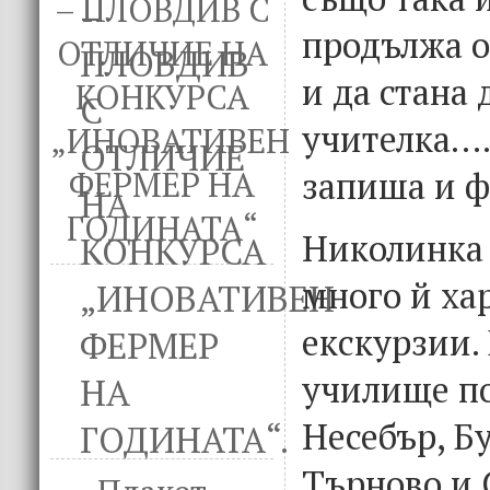
– ПЛОВДИВ С
продължа о
ОТЛИЧИЕ НА
и да стана 
КОНКУРСА
учителка….
„ИНОВАТИВЕН
запиша и ф
ФЕРМЕР НА
ГОДИНАТА“
Николинка 
много й ха
екскурзии.
училище п
Несебър, Б
Търново и С