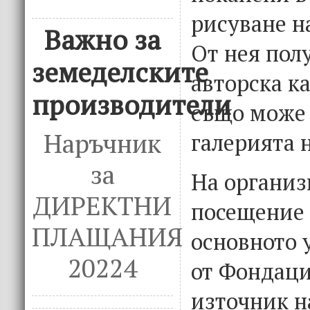
рисуване н
Важно за
От нея пол
земеделските
авторска к
производители
също може 
Наръчник
галерията н
за
На организ
ДИРЕКТНИ
посещение 
ПЛАЩАНИЯ
основното 
20224
от Фондаци
източник н