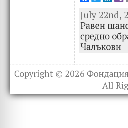
ac
w
n
July 22nd, 
e
it
k
e
Равен шанс
b
te
e
o
r
dI
средно обр
o
n
Чалъкови
k
Copyright © 2026
Фондация 
All Ri