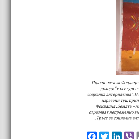
Подкрепата за Фондация
доходи“ е осигурен
социална алтернатива
”. 
изразени тук, при
Фондация „Земята – из
отразяват непременно в
„Тръст за социална ал
F
T
Li
V