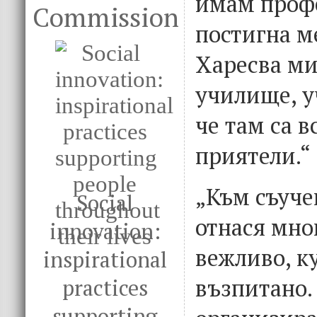
имам профе
Commission
постигна м
Харесва ми
училище, у
че там са 
приятели.“
„Към съуче
Social
отнася мно
innovation:
вежливо, к
inspirational
възпитано.
practices
supporting