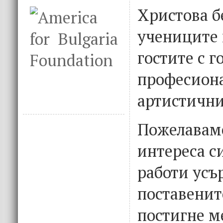
Христова б
учениците 
гостите с г
професион
артистични
Пожелаваме
интереса с
работи усъ
поставенит
постигне м