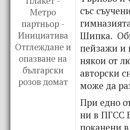
Плакет -
със съучен
Метро
гимназията
партньор -
Шипка. Об
Инициатива
Отглеждане и
пейзажи и 
опазване на
някои от л
български
авторски с
розов домат
може да ра
При едно о
ни в ПГСС 
поканени в