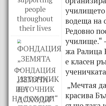
организира
people
училището 
throughout
водеща на 
their lives
Редовно по
училище.“ –
жа Ралица 
е класен р
ФОНДАЦИЯ
ученичката
„ЗЕМЯТА –
„Мечтая да
ИЗТОЧНИК
красива Бъ
НА ДОХОДИ“
също така 