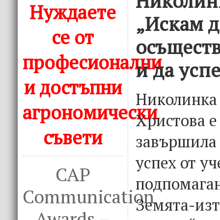
Николин
Нуждаете
„Искам да
се от
осъществ
професионални
и да усп
и достъпни
Николинка
агрономически
Христова е
съвети
завършила 
успех от у
CAP
подпомага
Communication
Земята-изт
Awards –