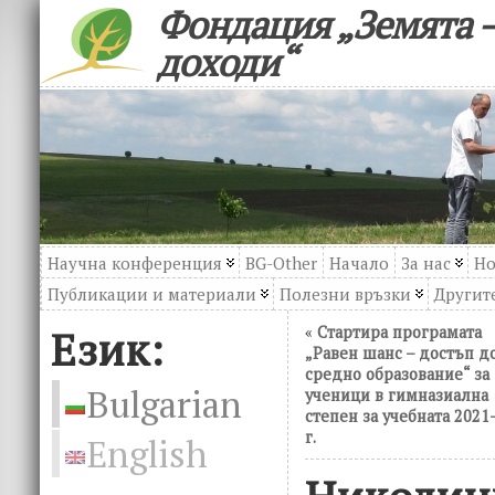
Фондация „Земята –
доходи“
Научна конференция
BG-Other
Начало
За нас
Но
Публикации и материали
Полезни връзки
Другите
Език:
«
Стартира програмата
„Равен шанс – достъп д
средно образование“ за
Bulgarian
ученици в гимназиална
степен за учебната 2021
г.
English