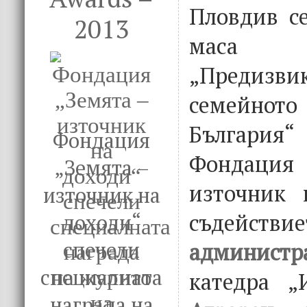
Пловдив се
2013
маса
„Предизви
семейнот
България“ 
Фондация
Фондаци
„Земята –
източник 
източник на
съдейств
доходи“
спечели
администр
специалната
катедра „
награда на