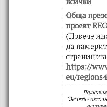
всички
Обща през
проект RE
(Повече и
да намерит
страницата
https://www
eu/regions4
Подкрепа
"Земята - източн
осигуре