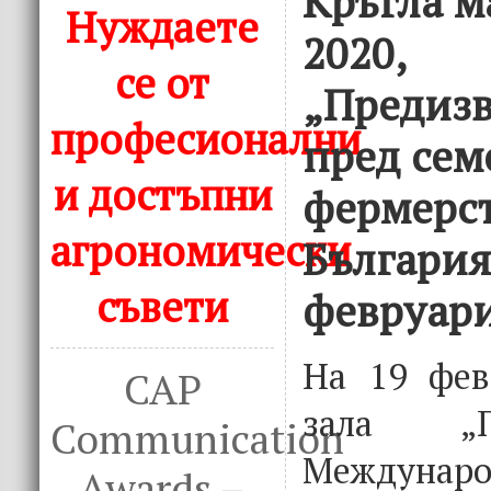
Кръгла м
Нуждаете
2020,
се от
„Предизв
професионални
пред сем
и достъпни
фермерст
агрономически
България
съвети
февруари
На 19 фев
CAP
зала „П
Communication
Междунар
Awards –