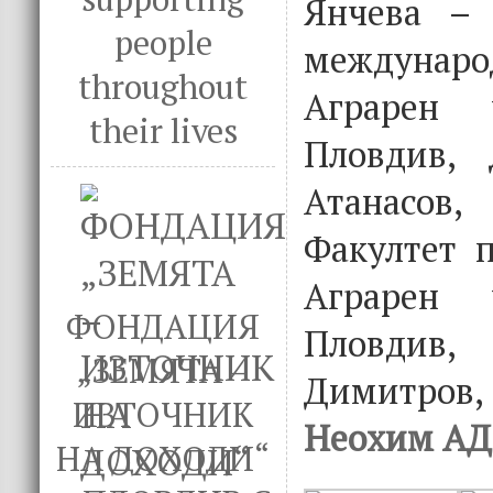
Янчева – 
people
международ
throughout
Аграрен 
their lives
Пловдив,
Атанасо
Факултет 
Аграрен 
ФОНДАЦИЯ
Пловдив
„ЗЕМЯТА –
Димитров
ИЗТОЧНИК
Неохим АД
НА ДОХОДИ“