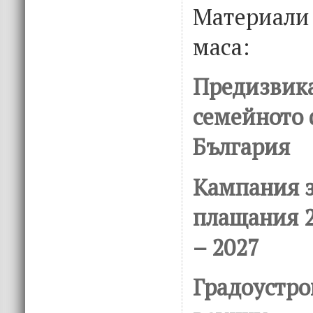
Материал
маса:
Предизвика
семейното 
България
Кампания з
плащания 
– 2027
Градоустро