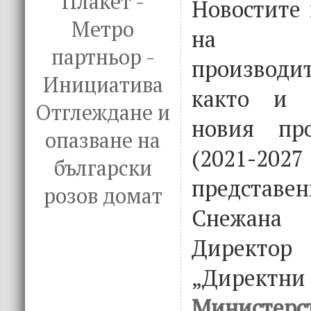
Плакет -
Новостите 
Метро
на зем
партньор -
производит
Инициатива
както и 
Отглеждане и
новия пр
опазване на
(2021-2
български
предста
розов домат
Снежан
Директор
„Директни
Минист