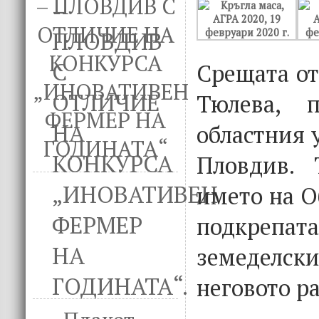
– ПЛОВДИВ С
ОТЛИЧИЕ НА
КОНКУРСА
Срещата от
„ИНОВАТИВЕН
Тюлева, п
ФЕРМЕР НА
областния 
ГОДИНАТА“
Пловдив. 
името на О
подкрепа
земедел
неговото р