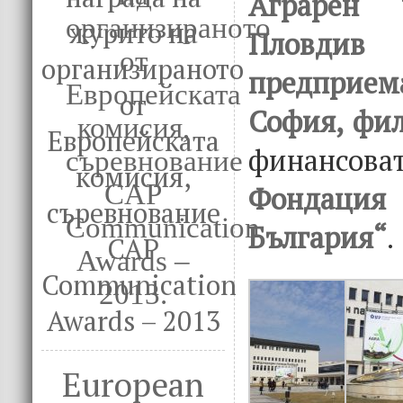
Аграрен 
журито на
Пловдив
организираното
предприем
от
София, фи
Европейската
финансова
комисия,
Фондация
съревнование
България“
.
CAP
Communication
Awards – 2013
European