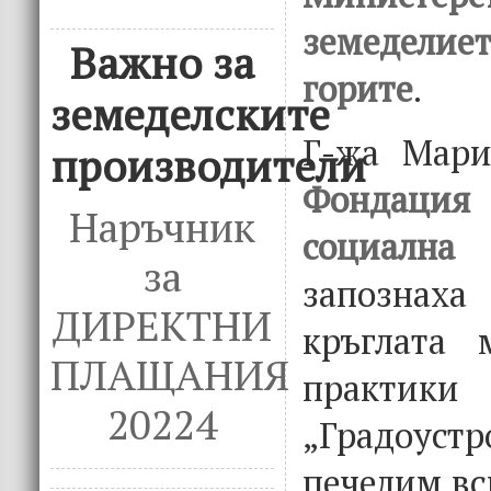
земедели
Важно за
горите
.
земеделските
Г-жа Мари
производители
Фондаци
Наръчник
социална
за
запознаха
ДИРЕКТНИ
кръглата 
ПЛАЩАНИЯ
практик
20224
„Градоу
печелим вс