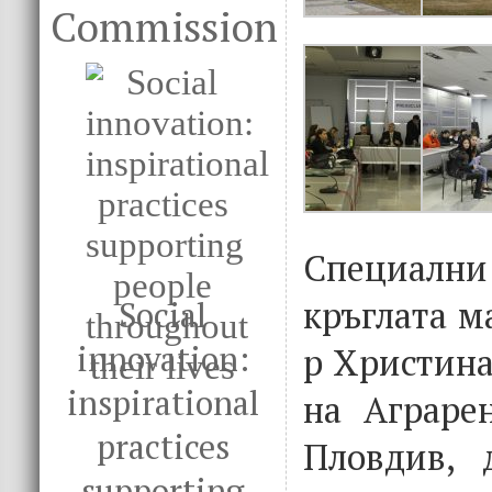
Commission
Специал
кръглата м
Social
innovation:
р Христина
inspirational
на Аграре
practices
Пловдив, 
supporting