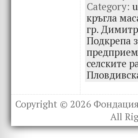
Category:
b
te
e
u
o
r
dI
кръгла мас
o
n
гр. Димитр
k
Подкрепа з
предприем
селските р
Пловдивска
Copyright © 2026
Фондация 
All Ri