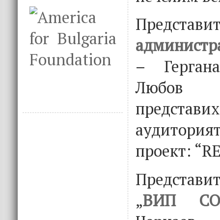
Представи
администр
– Герган
Любов
предс
аудитория
проект: “
Представи
„
ВИП СО