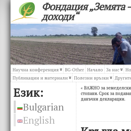
Фондация „Земята –
доходи“
Научна конференция
BG-Other
Начало
За нас
Но
Публикации и материали
Полезни връзки
Другите
Език:
«
ВАЖНО за земеделски
стопани. Срок за подава
данъчни декларации.
Bulgarian
English