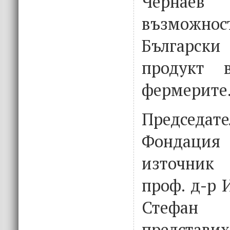
Чернаев
възмож
Българс
продукт 
фермерите
Председа
Фондаци
източник
проф. д-р 
Стефа
представи