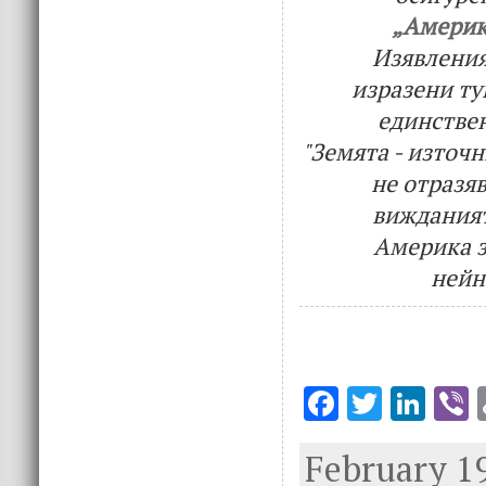
„Америк
Изявления
изразени ту
единстве
"Земята - източн
не отразя
виждания
Америка з
нейн
F
T
Li
V
ac
w
n
February 19
e
it
k
e