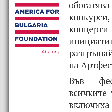
обогатя
конкурс
конце
инициати
разгръщай
на Артфес
Във фес
всичките 
включиха