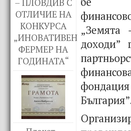
бе по
– ПЛОВДИВ С
ОТЛИЧИЕ НА
финансов
КОНКУРСА
„Земята 
„ИНОВАТИВЕН
доходи” 
ФЕРМЕР НА
партнь
ГОДИНАТА“
финансова
фондация
България”
Органи