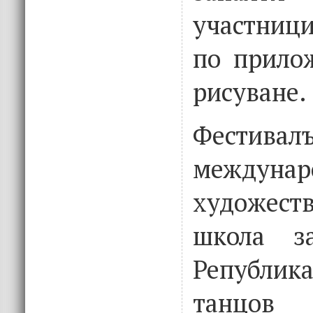
участниц
по прило
рисуване.
Фестив
междунар
художест
школа з
Републи
танцов