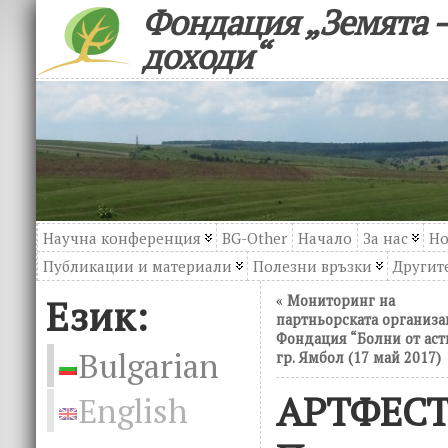
Фондация „Земята –
доходи“
Научна конференция
BG-Other
Начало
За нас
Но
Публикации и материали
Полезни връзки
Другите
Език:
«
Мониторинг на
партньорската организа
Фондация “Болни от аст
Bulgarian
гр. Ямбол (17 май 2017)
АРТФЕСТ
English