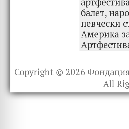
o
r
dI
артфестив
o
n
балет
,
нар
k
певчески с
Америка за
Артфестив
Copyright © 2026
Фондация 
All Ri