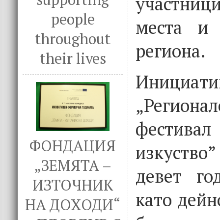
участници
people
места и
throughout
региона.
their lives
Инициати
„Регион
фестивал
ФОНДАЦИЯ
изкуство”
„ЗЕМЯТА –
девет го
ИЗТОЧНИК
като дейн
НА ДОХОДИ“