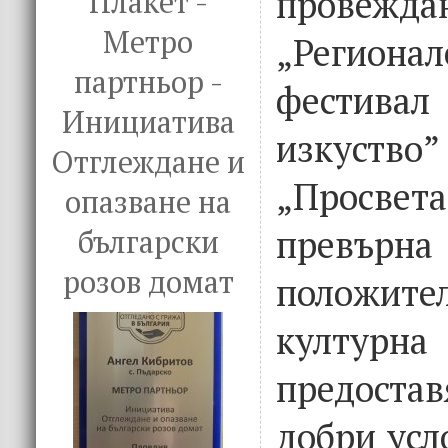
провеж
Плакет -
Метро
„Регион
партньор -
фестивал
Инициатива
изкуство
Отглеждане и
„Просвет
опазване на
превърна
български
розов домат
положит
култур
предост
добри усл