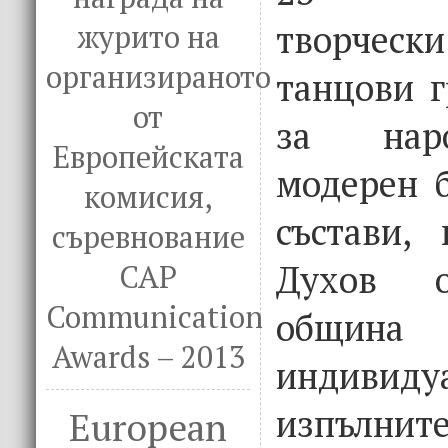
творческ
журито на
организираното
танцови г
от
за нар
Европейската
модерен б
комисия,
състави, 
съревнование
Духов о
CAP
Communication
община
Awards – 2013
индивиду
изпълнит
European