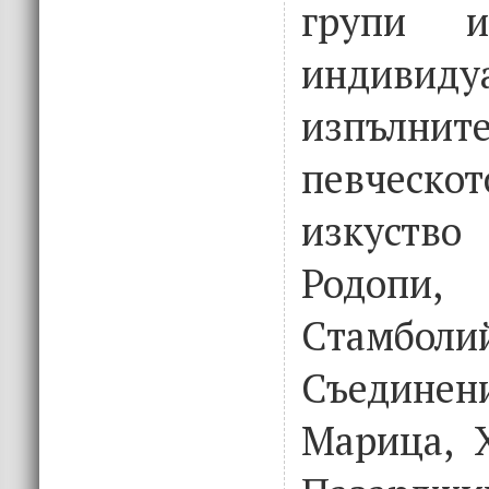
групи 
индивиду
изпъл
певческо
изкуство
Родопи
Стамболи
Съединени
Марица, 