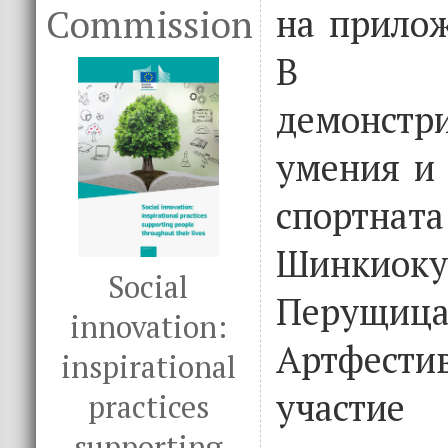
Commission
на прилож
В пр
демонстр
умения и 
спортна
Шинкио
Social
Перущица
innovation:
Артфес
inspirational
участи
practices
supporting