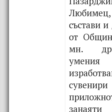
Пазардж
Любиме
състави и
от Общин
мн. др
умения
израбо
сувенири
приложно
занаяти 