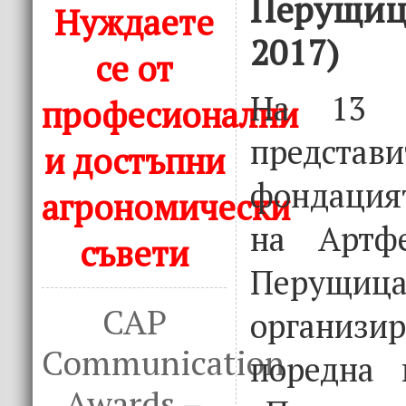
Перущица
Нуждаете
2017)
се от
На 13 
професионални
предст
и достъпни
фондация
агрономически
на Артфе
съвети
Перущица.
CAP
организи
Communication
поредна 
Awards –