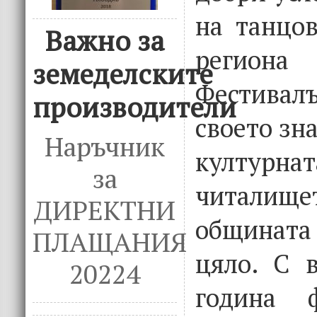
на танцов
Важно за
региона
земеделските
Фестива
производители
своето зна
Наръчник
културна
за
читалище
ДИРЕКТНИ
общината 
ПЛАЩАНИЯ
цяло. С 
20224
година ф