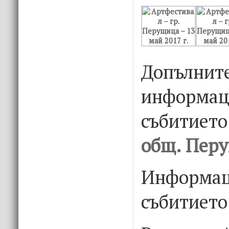
Допълнит
информац
събитието
общ. Пер
Информац
събитието