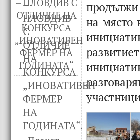
– ПЛОВДИВ С
продължи
ОТЛИЧИЕ НА
на място 
КОНКУРСА
инициати
„ИНОВАТИВЕН
разви
ФЕРМЕР НА
ГОДИНАТА“
инициатив
разговаря
участници