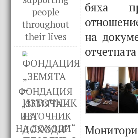
бяха п
people
отношени
throughout
на докум
their lives
отчетната
ФОНДАЦИЯ
„ЗЕМЯТА –
ИЗТОЧНИК
НА ДОХОДИ“
Монитори