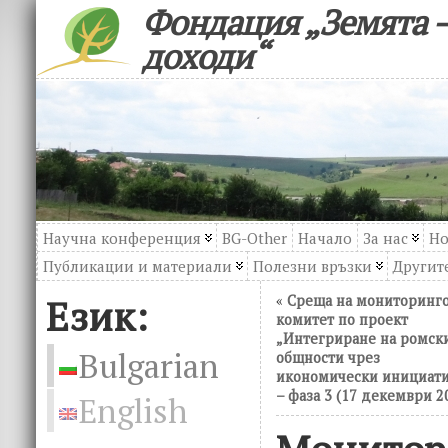
Фондация „Земята –
доходи“
Научна конференция
BG-Other
Начало
За нас
Но
Публикации и материали
Полезни връзки
Другите
Език:
«
Среща на мониторинг
комитет по проект
„Интегриране на ромск
Bulgarian
общности чрез
икономически инициат
– фаза 3 (17 декември 2
English