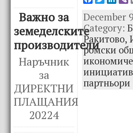
ac
w
n
Важно за
December 9t
e
it
k
e
Category:
b
te
e
Б
земеделските
o
r
dI
Ракитово,
производители
o
n
ромски об
k
Наръчник
икономиче
инициатив
за
партньори
ДИРЕКТНИ
ПЛАЩАНИЯ
20224