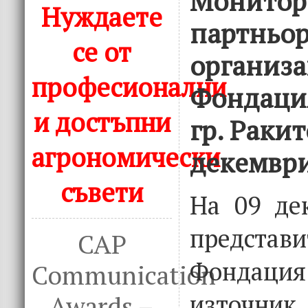
Монитор
Нуждаете
партньор
се от
организ
професионални
Фондация
и достъпни
гр. Ракит
агрономически
декември
съвети
На 09 де
предст
CAP
Фондаци
Communication
източни
Awards –