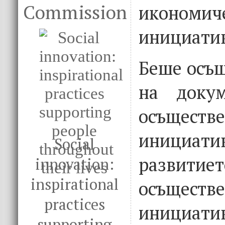
Commission
икономич
инициатив
Беше осъщ
на докум
осъществ
инициатив
Social
разви
innovation:
inspirational
осъществ
practices
инициат
supporting