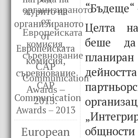
“Бъдеще“ 
журито на
организираното
Целта на
от
беше да
Европейската
планиран
комисия,
дейн
съревнование
партньорс
CAP
Communication
организа
Awards – 2013
„Интегри
общно
European