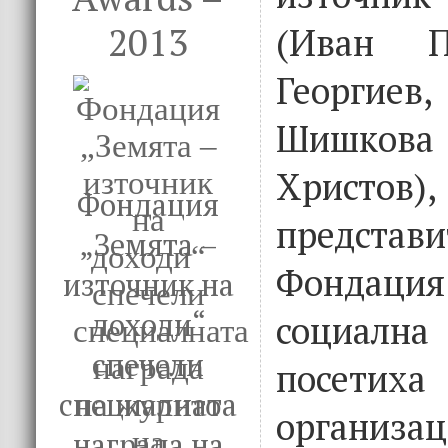
2013
(Иван П
Георги
Шишков
Христов)
Фондация
предст
„Земята –
Фондаци
източник на
доходи“
социална
спечели
посетиха
специалната
организа
награда на