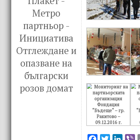
Плакет -
Метро
партньор -
Инициатива
Отглеждане и
опазване на
български
розов домат
F
T
Li
V