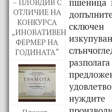
пшеница 
– ПЛОВДИВ С
ОТЛИЧИЕ НА
допълни
КОНКУРСА
сключен
„ИНОВАТИВЕН
изкупув
ФЕРМЕР НА
слънчогл
ГОДИНАТА“
разполага
предложен
удовлетв
нужди
производи