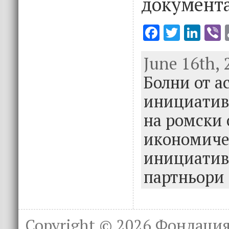
документа
F
T
Li
V
ac
w
n
June 16th, 
e
it
k
e
Болни от а
b
te
e
o
r
dI
инициатив
o
n
на ромски 
k
икономиче
инициатив
партньори
Copyright © 2026
Фондация 