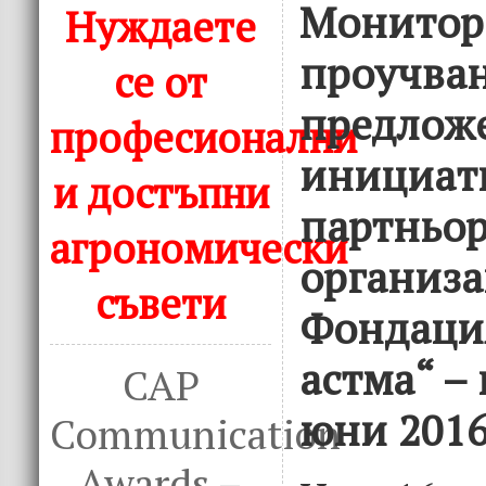
Монитор
Нуждаете
проучван
се от
предлож
професионални
инициат
и достъпни
партньор
агрономически
организ
съвети
Фондация
астма“ – 
CAP
юни 2016
Communication
Awards –