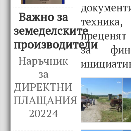
документи
Важно за
техник
земеделските
преценят
производители
за фин
Наръчник
инициатив
за
ДИРЕКТНИ
ПЛАЩАНИЯ
20224