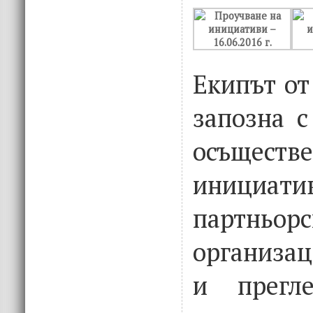
Екипът от
запозна с
осъществ
иници
партньорс
организа
и прегле