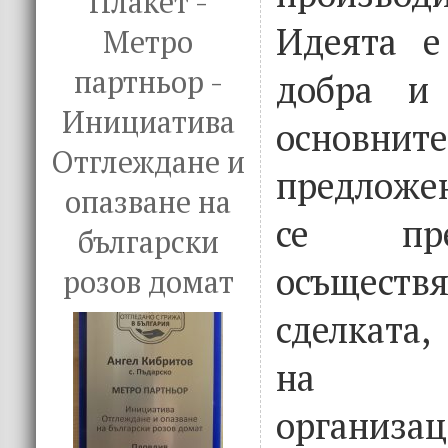
Плакет -
Идеята е
Метро
партньор -
добра и 
Инициатива
основнит
Отглеждане и
предложен
опазване на
се пр
български
осъщес
розов домат
сделката,
на пар
организац