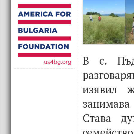
В с. Пъ
разговаря
изявил ж
занимава 
Става ду
семейство