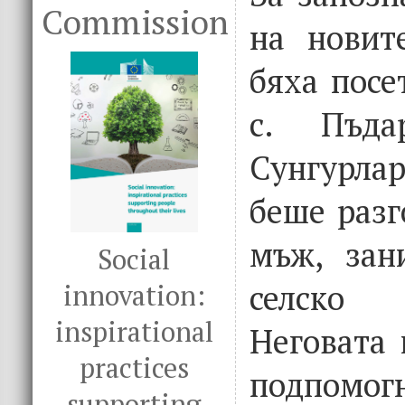
Commission
на новит
бяха посе
с. Пъда
Сунгурла
беше разг
мъж, зан
Social
селско 
innovation:
inspirational
Неговата 
practices
подпо
supporting