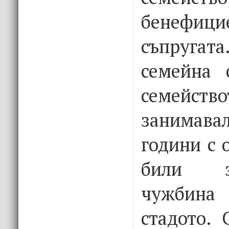
бенефиц
съпруга
семейна 
семейст
занима
години с 
били з
чужбин
стадото. 