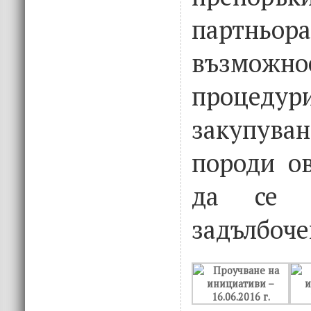
партньор
възмож
проце
закупува
породи ов
да се р
задълбоче