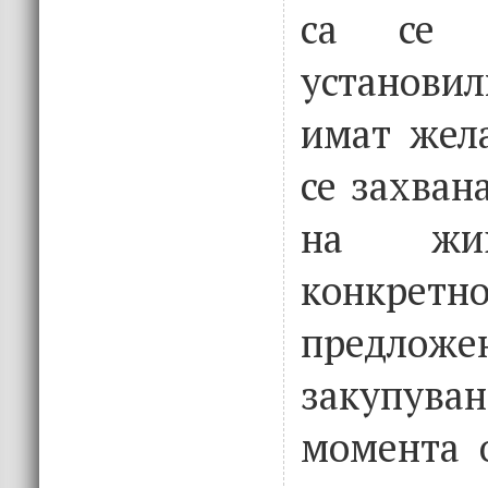
са се 
установи
имат жел
се захван
на жив
конкретно
предло
закупуван
момента 