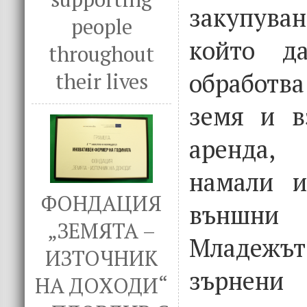
закупуван
people
който д
throughout
обработва
their lives
земя и в
аренда,
намали и
ФОНДАЦИЯ
външн
„ЗЕМЯТА –
Младеж
ИЗТОЧНИК
зърнен
НА ДОХОДИ“