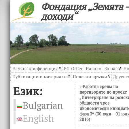
Фондация „Земята –
доходи“
Научна конференция
BG-Other
Начало
За нас
Но
Публикации и материали
Полезни връзки
Другите
Език:
«
Работна среща на
партньорите по проект
„Интегриране на ромск
Bulgarian
общности чрез
икономически инициат
фаза 3″ (30 юни – 01 юл
English
2016)