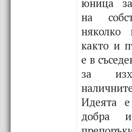
юница за
на собс
няколко 
както и п
е в съсед
за изх
налични
Идеята е
добра 
препо