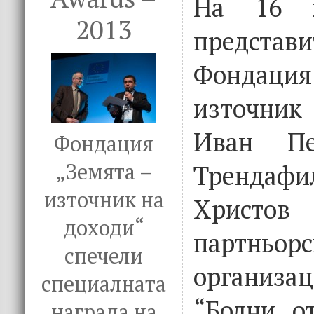
На 16 
2013
предст
Фондаци
източник
Иван Пе
Фондация
„Земята –
Трендафи
източник на
Христо
доходи“
партньорс
спечели
организа
специалната
“Болни о
награда на