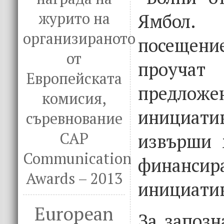
журито на
Ямбол.
организираното
посещени
от
проу
Европейската
предл
комисия,
инициат
съревнование
CAP
извърши 
Communication
финансир
Awards – 2013
инициати
European
За запозн