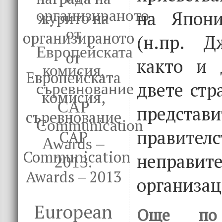
на Япон
журито на
организираното
(н.пр. Д
от
както и 
Европейската
двете стр
комисия,
предст
съревнование
правит
CAP
Communication
неправите
Awards – 2013
организац
European
Още по