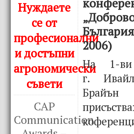
конфере
Нуждаете
„Доброво
се от
България
професионални
2006)
и достъпни
На 1-ви
агрономически
г. Ивай
съвети
Брай
CAP
присъ
Communication
коференц
Awards –