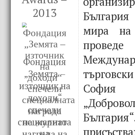
организи
2013
България
мира на
про
Междунар
Фондация
търговс
„Земята –
източник на
София 
доходи“
„Добров
спечели
България“
специалната
присъства
награда на