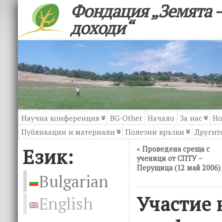
Фондация „Земята –
доходи“
Научна конференция
BG-Other
Начало
За нас
Но
Публикации и материали
Полезни връзки
Другите
Език:
«
Проведена среща с
ученици от СПТУ –
Перущица (12 май 2006)
Bulgarian
Участие 
English