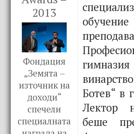
специали
2013
обуч
препод
Професио
Фондация
гимназия 
„Земята –
винарс
източник на
Ботев“ в 
доходи“
Лектор н
спечели
беше пре
специалната
награда на