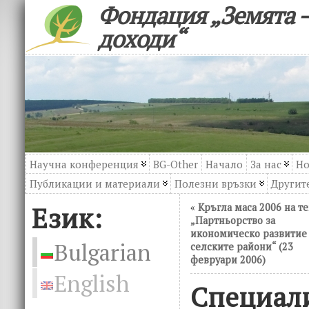
Фондация „Земята –
доходи“
Научна конференция
BG-Other
Начало
За нас
Но
Публикации и материали
Полезни връзки
Другите
Език:
«
Кръгла маса 2006 на т
„Партньорство за
икономическо развитие
Bulgarian
селските райони“ (23
февруари 2006)
English
Специал