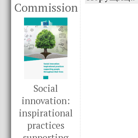
o
n
Commission
k
Social
innovation:
inspirational
practices
supporting