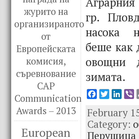
Аграрния
журито на
гр. Плов
организираното
насока н
от
беше как 
Европейската
овощни д
комисия,
съревнование
зимата.
CAP
F
T
Li
V
Communication
ac
w
n
Awards – 2013
February 15
e
it
k
e
Category:
b
te
e
о
European
o
r
dI
Перущица