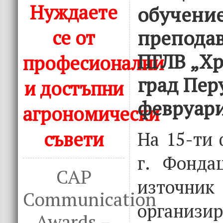
Нуждаете
обучение
се от
преподав
ПГЛВ „Хр
професионални
град Пер
и достъпни
февруари
агрономически
съвети
На 15-ти
г. Фонда
CAP
източни
Communication
организир
Awards –