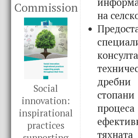
информа
Commission
на селск
Предост
специал
консулт
технич
дребн
Social
стопани 
innovation:
процеса 
inspirational
ефектив
practices
тяхната
supporting