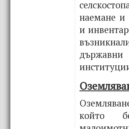
селскостоп
наемане и 
и инвентар
възникна
държавн
институции
Оземлява
Оземляване
който б
малоимот