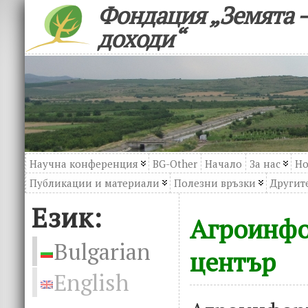
Фондация „Земята –
доходи“
Научна конференция
BG-Other
Начало
За нас
Но
Публикации и материали
Полезни връзки
Другите
Език:
Агроинф
Bulgarian
център
English