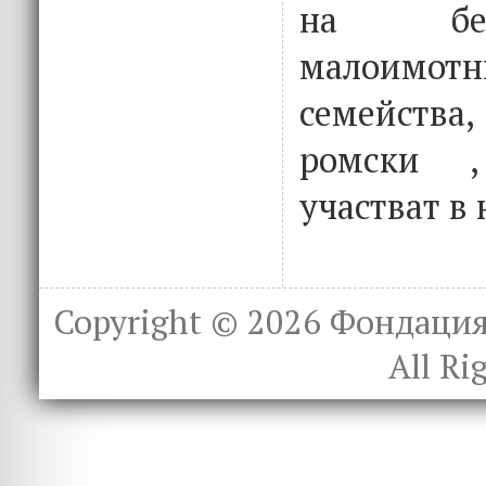
на бе
малоим
семейст
ромски 
участват в 
Copyright © 2026
Фондация 
All Ri