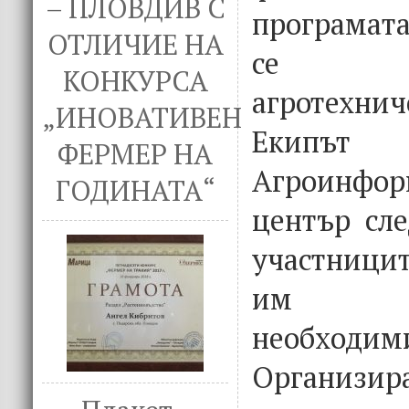
– ПЛОВДИВ С
програмат
ОТЛИЧИЕ НА
се о
КОНКУРСА
агротехн
„ИНОВАТИВЕН
Екип
ФЕРМЕР НА
Агроинфор
ГОДИНАТА“
център сле
участницит
им пр
необходими
Организир