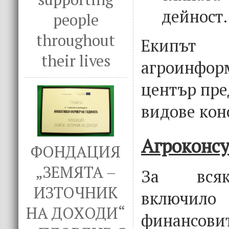
дейност.
people
throughout
Екип
their lives
агроинфор
център пре
видове кон
Агроконс
ФОНДАЦИЯ
„ЗЕМЯТА –
За всяк
ИЗТОЧНИК
включи
НА ДОХОДИ“
финансов