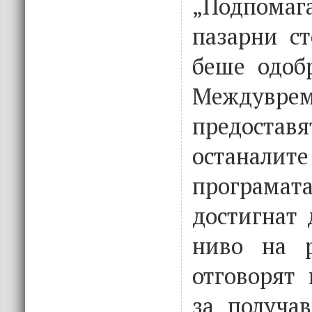
„Подпома
пазарни ст
беше одобр
Междув
предостав
останали
програ
достигнат 
ниво на р
отговорят 
за получав