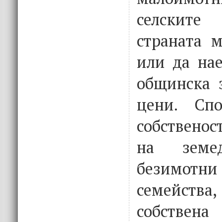
селскит
страната м
или да на
общинска 
цени. Сп
собственос
на земед
безимот
семейств
собств