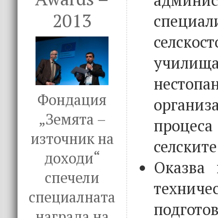
2013
специал
селскос
учили
нестопа
Фондация
организа
„Земята –
процеса
източник на
селските
доходи“
Оказва 
спечели
технич
специалната
подг
награда на