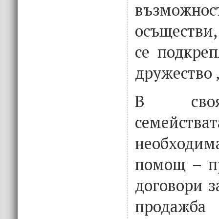
възмож
осъществи
се подкреп
дружество 
В своя
семейства
необходим
помощ – п
договори з
прод