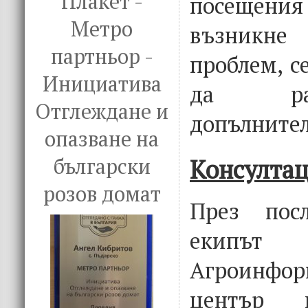
Плакет -
посещения 
Метро
възникн
партньор -
проблем, с
Инициатива
да ра
Отглеждане и
допълнител
опазване на
български
Консулта
розов домат
През пос
екип
Агроинфор
център п