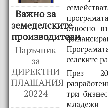
семейства
Важно за
програмат
земеделските
относно в
производители
финанс
Програмата
Наръчник
селските р
за
ДИРЕКТНИ
През 2
ПЛАЩАНИЯ
разработ
20224
три бизнес
младежи