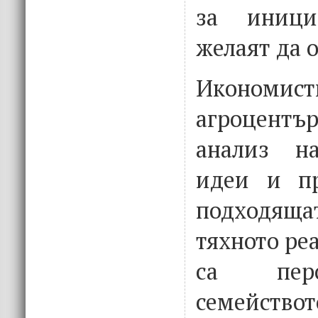
за иници
желаят да 
Иконом
агроцент
анализ н
идеи и пр
подходящ
тяхното ре
са пер
семейств