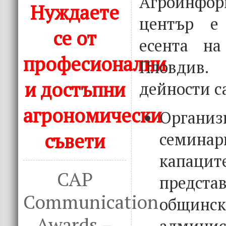
Агроинфор
Нуждаете
център е
се от
есента на
професионални
Пловдив.
и достъпни
дейности са
агрономически
Организ
семинар
съвети
капа
CAP
предс
Communication
общинск
Awards –
админис