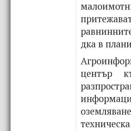
малоимотн
притежават
равнинните
дка в план
Агроинфор
център к
разпростра
информаци
оземлява
техническа