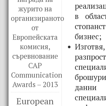
реализа
журито на
в облас
организираното
стопан
от
бизнес;
Европейската
Изготв
комисия,
съревнование
разпрос
CAP
специал
Communication
брошури
Awards – 2013
дан
специал
European