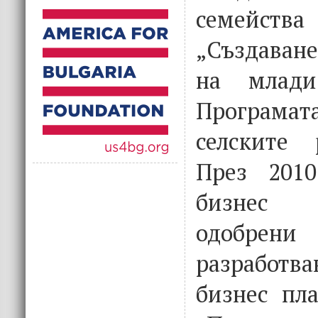
семейств
„Създаван
на млади
Програмата
селските 
През 2010
бизнес 
одобрен
разработва
бизнес пл