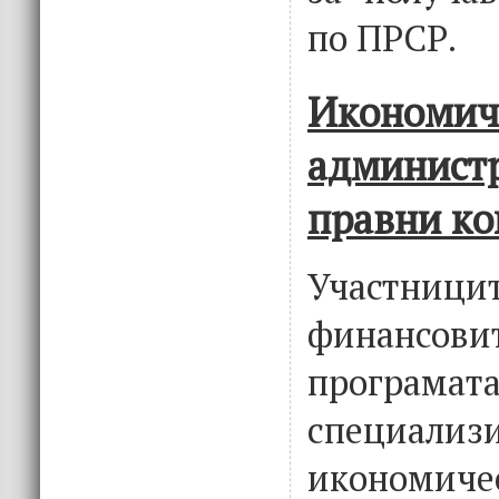
по ПРСР.
Иконо
админист
правни ко
Участн
финансов
програма
специализ
икономиче