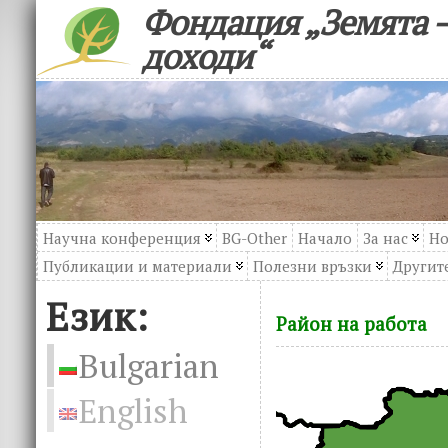
Фондация „Земята –
доходи“
Научна конференция
BG-Other
Начало
За нас
Но
Публикации и материали
Полезни връзки
Другите
Език:
Район на работа
Bulgarian
English