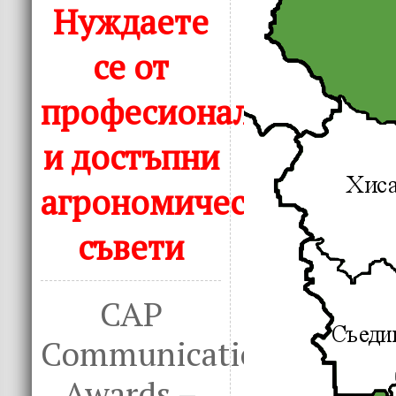
Нуждаете
се от
професионални
и достъпни
агрономически
съвети
CAP
Communication
Awards –