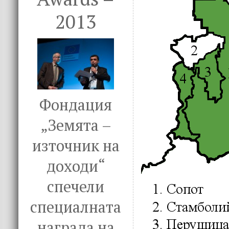
2013
Фондация
„Земята –
източник на
доходи“
спечели
специалната
награда на