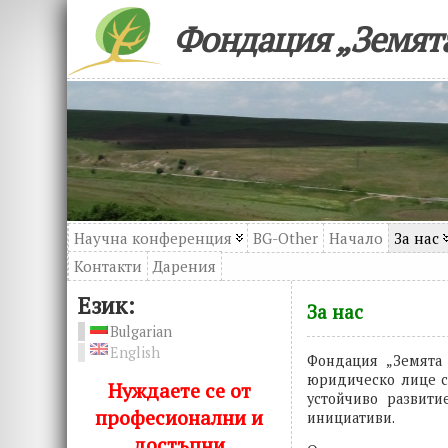
Фондация „Земята
Научна конференция
BG-Other
Начало
За нас
Контакти
Дарения
Език:
За нас
Bulgarian
English
Фондация „Земята 
юридическо лице с 
Нуждаете се от
устойчиво развити
професионални и
инициативи.
достъпни