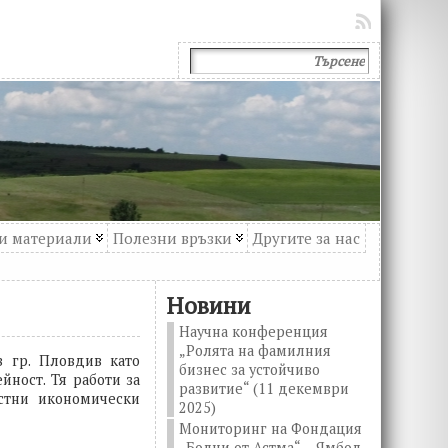
и материали
Полезни връзки
Другите за нас
Новини
Научна конференция
„Ролята на фамилния
в гр. Пловдив като
бизнес за устойчиво
йност. Тя работи за
развитие“ (11 декември
естни икономически
2025)
Мониторинг на Фондация
„Болни от Астма“ – Ямбол