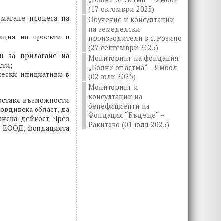
(17 октомври 2025)
омагане процеса на
Обучение и консултации
на земеделски
зация на проекти в
производители в с. Розино
(27 септември 2025)
щ за прилагане на
Мониторинг на фондация
сти;
„Болни от астма“ – Ямбол
чески инициативи в
(02 юли 2025)
Мониторинг и
консултации на
оставя възможности
бенефициенти на
овдивска област, да
Фондация “Бъдеще“ –
нска дейност. Чрез
Ракитово (01 юли 2025)
” ЕООД, фондацията