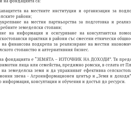
 на фондацията са:
апацитета на местните институции и организации за подп
елските райони;
укрепване на местни партньорства за подготовка и реали
дребните земеделски стопани;
ение на информация и осигуряване на консултантска помо
скостопански практики в райони със смесени етнически общно
 на финансова подкрепа за реализиране на местни икономи
елското стопанство и алтернативния бизнес.
на фондацията е “ЗЕМЯТА – ИЗТОЧНИК НА ДОХОДИ”. Тя пред
оимотни лица или семейства, предимно ромски, в селата от Пл
и на земеделска земя и да упражняват ефективна селскостопа
ционни звена – Агроинформационен център и „Земя и доходи
о информация, консултации и обучения и достъп до ресурси.