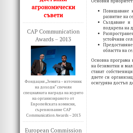
Основни приоритети
агрономически
Повишаване к
съвети
развитие на с
Създаване и 
подкрепа на 
CAP Communication
Разпростран
Awards – 2013
устойчиви сел
Предоставяне
областта на с
Основна програма 
на безимотни и мал
станат собствениц
двете си организа
Фондация „Земята – източник
осигурява достъп д
на доходи“ спечели
специалната награда на журито
на организираното от
Европейската комисия,
съревнование CAP
Communication Awards – 2013
European Commission