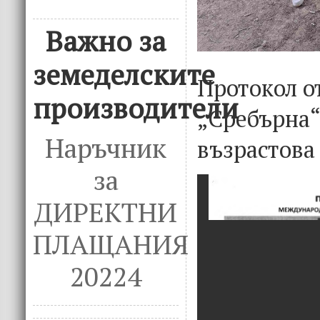
Важно за
земеделските
Протокол о
производители
„Сребърна“ 
Наръчник
възрастова
за
ДИРЕКТНИ
ПЛАЩАНИЯ
20224