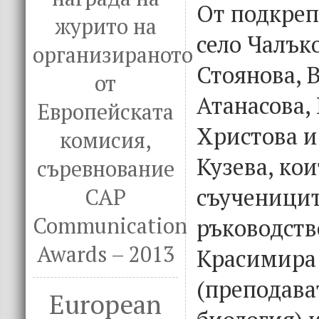
От подкреп
журито на
село Чалък
организираното
Стоянова, 
от
Атанасова,
Европейската
Христова и
комисия,
Кузева, ко
съревнование
съученицит
CAP
Communication
ръководств
Awards – 2013
Красимира
(преподава
European