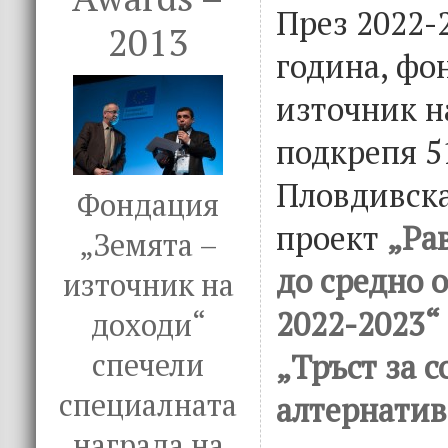
През 2022-
2013
година, фо
източник н
подкрепя 5
Пловдивска
Фондация
проект
„Ра
„Земята –
до средно 
източник на
2022-2023“
доходи“
„Тръст за 
спечели
специалната
алтернатив
награда на