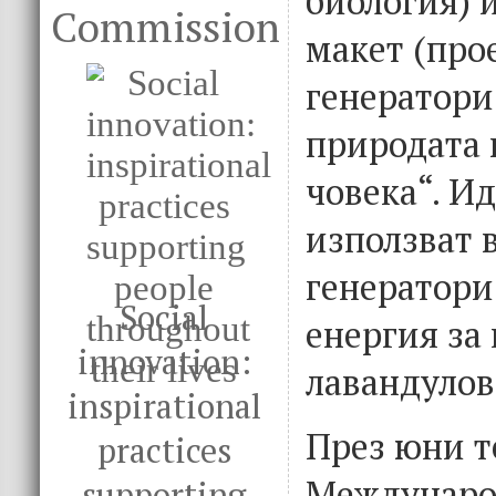
биология) 
Commission
макет (про
генератори
природата 
човека“. Ид
използват 
генератори
Social
енергия за
innovation:
лавандулов
inspirational
През юни т
practices
Междунаро
supporting