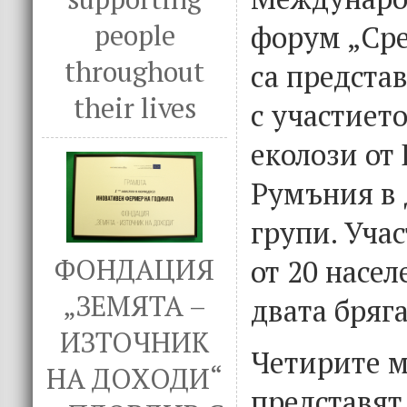
форум „Сре
people
throughout
са предста
their lives
с участиет
еколози от
Румъния в 
групи. Учас
от 20 насел
ФОНДАЦИЯ
„ЗЕМЯТА –
двата бряга
ИЗТОЧНИК
Четирите 
НА ДОХОДИ“
представят