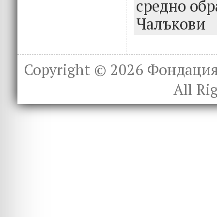
o
n
средно обр
k
Чалъкови
Copyright © 2026
Фондация 
All Ri