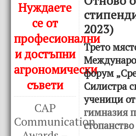
Отново о
Нуждаете
стипенди
се от
2023)
професионални
Трето мяст
и достъпни
Междунаро
агрономически
форум „Ср
съвети
Силистра с
ученици о
CAP
гимназия п
Communication
стопанство 
Awards –