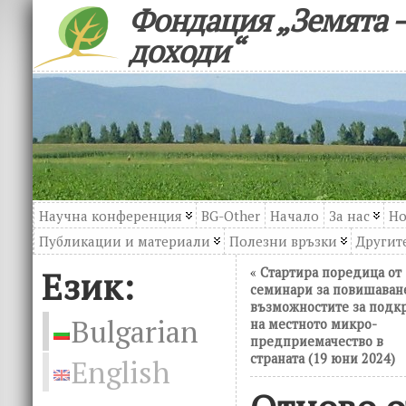
Фондация „Земята –
доходи“
Научна конференция
BG-Other
Начало
За нас
Но
Публикации и материали
Полезни връзки
Другите
Език:
«
Стартира поредица от
семинари за повишаван
възможностите за подк
Bulgarian
на местното микро-
предприемачество в
страната (19 юни 2024)
English